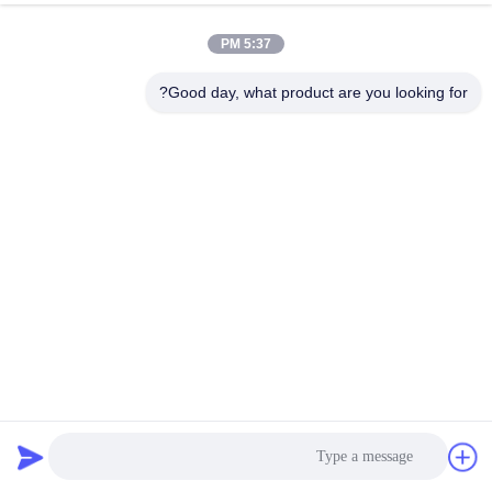
5:37 PM
Good day, what product are you looking for?
آلة اختبار الاهتزاز الميكانيكي المتوافقة مع معيار IEC 60068 مع
حمولة 300 كجم
نظام اختبار الاهتزاز
2026-05-26
4 الرؤى