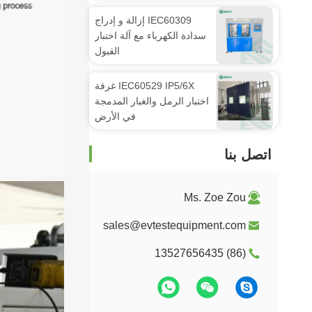
IEC60309 إزالة و إدراج
سدادة الكهرباء مع آلة اختبار
القبول
IEC60529 IP5/6X غرفة
اختبار الرمل والغبار المدمجة
في الأرض
اتصل بنا
Ms. Zoe Zou
sales@evtestequipment.com
(86) 13527656435