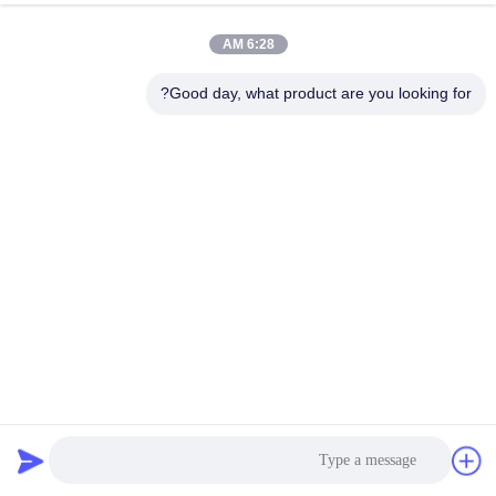
6:28 AM
Good day, what product are you looking for?
ISO 16750-3 نظام اختبار الاهتزاز الكهرومغناطيسي لمحرك
المركبات التجارية
معدات اختبار المركبات الكهربائية
2025-01-03
636 الرؤى