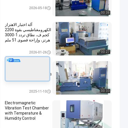
نظام اختبار الاهتزاز
2026-05-18
00:38
آلة اختبار الاهتزاز
الكهرومغناطيسي بقوة 2200
كجم.ف، نطاق تردد 1-3000
هرتز، وإزاحة قصوى 51 ملم
لسلامة بطارية السيارة
الكهربائية
معدات اختبار المركبات الكهربائية
00:27
2026-01-26
Electromagnetic
Vibration Tester
Automotive & Electronics
Testing
معدات اختبار المركبات الكهربائية
00:33
2025-11-10
Electromagnetic
Vibration Test Chamber
with Temperature &
Humidity Control