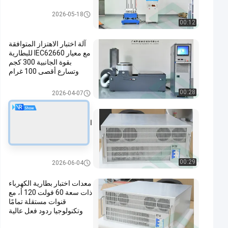
معدات اختبار بطارية EV
2026-05-18
00:12
آلة اختبار الاهتزاز المتوافقة
مع معيار IEC62660 للبطارية
بقوة الجانبية 300 كجم
وتسارع أقصى 100 غرام
معدات اختبار بطارية EV
00:28
2026-04-07
جهاز اختبار شحن وتفريغ
البطارية عالي الدقة 60 فولت
120 أمبير بقنوات مستقلة
بالكامل لاختبار بطاريات
الليثيوم
معدات اختبار بطارية EV
00:29
2026-06-04
معدات اختبار بطارية الكهرباء
ذات سعة 60 فولت 120 أ، مع
قنوات مستقلة تمامًا
وتكنولوجيا ردود فعل عالية
الدقة