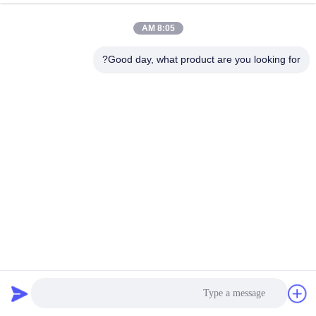
8:05 AM
Good day, what product are you looking for?
19m³ المشي في غرفة الاختبار البيئي ارتفاع درجة حرارة منخفضة
اختبار الرطوبة البيئية
المشي في غرفة الاختبار البيئي
2024-08-08
236 الرؤى