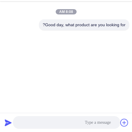
8:08 AM
Good day, what product are you looking for?
غرفة اختبار التآكل برذاذ الملح الدوري الشامل ASTM B117
غرفة الاختبار البيئي
2025-04-29
832 الرؤى