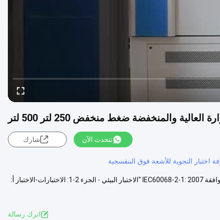
نتحدث الآن
شارك
ة اختبار التجوية للأشعة فوق البنفسجية
درجات حرارة عالية ومنخفضةضغط منخفضغرفة الاختبار المعايير والبنود المتوافقة IEC60068-2-1: 2007 "الاختبار البيئي - الجزء 2-1: الاختبارات-الاختبار أ:
اترك رسالة