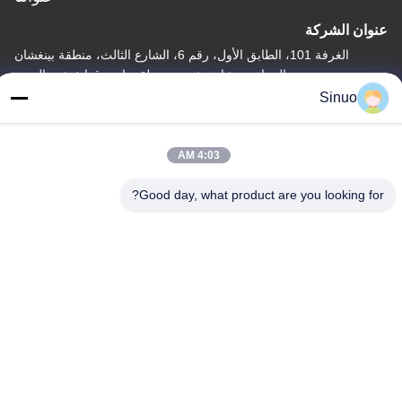
عنوان الشركة
الغرفة 101، الطابق الأول، رقم 6، الشارع الثالث، منطقة بينغشان
الصناعية، شارع شيبي، منطقة بانيو، قوانغتشو، الصين
Sinuo
عنوان المصنع
الغرفة 101، الطابق الأول، رقم 6، الشارع الثالث، منطقة بينغشان
الصناعية، شارع شيبي، منطقة بانيو، قوانغتشو، الصين
4:03 AM
هاتف
Good day, what product are you looking for?
+86--13527656435
الصين جودة جيدة معدات اختبار المركبات الكهربائية المورد. حقوق الطبع
والنشر © -2026 Sinuo Testing Equipment Co. , Limited جميع
الحقوق محفوظة
سياسة الخصوصية
|
خريطة الموقع