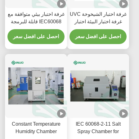
غرفة اختبار الشيخوخة UVC
غرفة اختبار بيئي متوافقة مع
غرفة اختبار البيئة اختبار
IEC60068 قابلة للبرمجة
التعرض للأشعة فوق
بسعة 1000 لتر لاختبار درجة
البنفسجية
احصل على افضل سعر
الحرارة والرطوبة
احصل على افضل سعر
Constant Temperature
IEC 60068-2-11 Salt
Humidity Chamber
Spray Chamber for
-20℃~150℃ for Storage
Environmental Corrosion