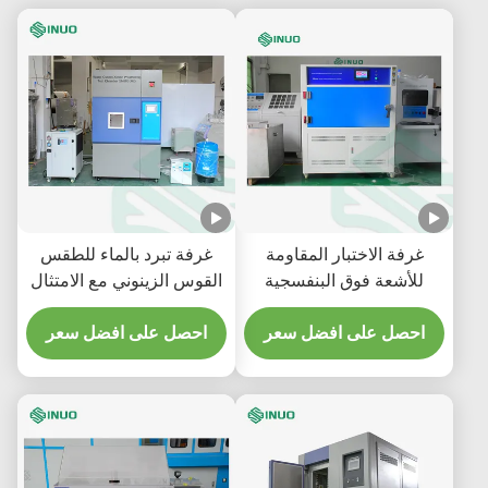
غرفة الاختبار المقاومة
غرفة تبرد بالماء للطقس
للأشعة فوق البنفسجية
القوس الزينوني مع الامتثال
للشيخوخة المتسارعة للمواد
لـ ISO 4892 ومساحة
ASTM G154
احصل على افضل سعر
احصل على افضل سعر
التعرض 6500 سم2 لاختبار
البيئة