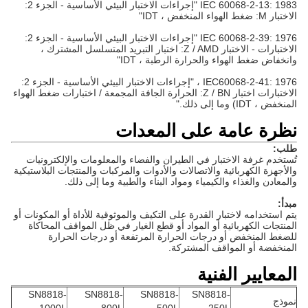
IEC 60068-2-13: 1983 "إجراءات الاختبار البيئي الأساسية - الجزء 2:
الاختبار M: ضغط الهواء المنخفض ، IDT"
IEC 60068-2-39: 1976 "إجراءات الاختبار البيئي الأساسية - الجزء 2:
الاختبارات - الاختبار Z / AMD: اختبار التبريد المتسلسل المشترك ،
وانخفاض ضغط الهواء والحرارة الرطبة ، IDT"
IEC60068-2-41: 1976 ، "إجراءات الاختبار البيئي الأساسية - الجزء 2:
الاختبارات اختبار Z / BN: الحرارة الجافة المجمعة / اختبارات ضغط الهواء
المنخفض ، IDT) وما إلى ذلك."
نظرة عامة على المعدات
طلب:
تُستخدم غرفة الاختبار في الطيران والفضاء والمعلومات والإلكترونيات
والأجهزة الكهربائية والاتصالات والأدوات والمركبات والمنتجات البلاستيكية
والمعادن والغذاء والكيمياء ومواد البناء والطبية وما إلى ذلك.
مبدأ:
يتم استخدامه لاختبار القدرة على التكيف والموثوقية للأداة أو المكونات أو
المنتجات الكهربائية أو المواد أو قطع الغيار في ظل المواقف المحاكاة
للضغط المنخفض أو درجات الحرارة المرتفعة أو درجات الحرارة
المنخفضة أو المواقف المشتركة.
المعايير الفنية
SN8818-
SN8818-
SN8818-
SN8818-
نموذج