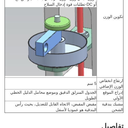
أو DC-تطلبات قوة إدخال السلاح
تكوين الوزن
ارتفاع انخفاض
5 سم
الوزن الإضافي
إدراج الموقع
الجدول المنزلق الدقيق وموضع محامل الدليل الخطي
الأولي
الطويل
مشبك بندقية
مقبض المقبض، الاتجاه القابل للتعديل، بحيث رأس
الشحن
البندقية هو عموديا لأسفل
تفاصيل