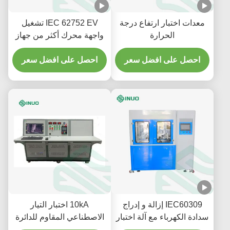
معدات اختبار ارتفاع درجة
IEC 62752 EV تشغيل
الحرارة
واجهة محرك أكثر من جهاز
الاختبار لمكونات المركبة
احصل على افضل سعر
احصل على افضل سعر
IEC60309 إزالة و إدراج
10kA اختبار التيار
سدادة الكهرباء مع آلة اختبار
الاصطناعي المقاوم للدائرة
القبول
القصيرة IEC 62196-1