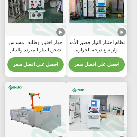
نظام اختبار التيار قصير الأمد
جهاز اختبار وظائف مسدس
وارتفاع درجة الحرارة
شحن التيار المتردد والتيار
لموصلات المركبات
المستمر EV SNEQ08 | إيك
الكهربائية IEC 62196
احصل على افضل سعر
62196-1
احصل على افضل سعر