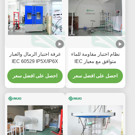
نظام اختبار مقاومة للماء
غرفة اختبار الرمال والغبار
متوافق مع معيار IEC
IEC 60529 IP5X/IP6X
60529 IPX1 ~ 8 للأجهزة
للمنتجات الإلكترونية
الصناعية والمنزلية
احصل على افضل سعر
والسيارات
احصل على افضل سعر