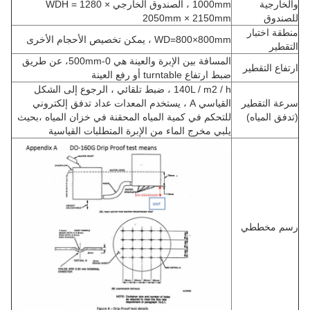
والخارجية
1000mm ، الصندوق الخارجي WDH = 1280 ×
للصندوق
2050mm × 2150mm
منطقة اختبار
WD=800×800mm ، يمكن تخصيص الأحجام الأخرى
التقطير
المسافة بين الإبرة والعينة هي 0-500mm، عن طريق
ارتفاع التقطير
ضبط ارتفاع turntable أو رفع العينة
140L / m2 / h ، ضبط تلقائي ، الرجوع إلى الشكل
سرعة التقطير
القياسي A ، يستخدم المعدات عداد تدفق إلكتروني
(تدفق المياه)
للتحكم في كمية المياه المحقنة في خزان المياه ،بحيث
يلبي مخرج الماء من الإبرة المتطلبات القياسية
رسم مخططي