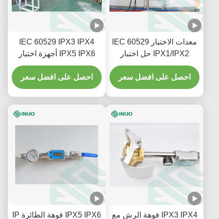
معدات الاختبار IEC 60529
IEC 60529 IPX3 IPX4
IPX1/IPX2 حل اختبار
IPX5 IPX6 أجهزة اختبار
السقوط الرأسي للمياه
رذاذ المطر في الأنابيب
احصل على افضل سعر
المذبذبة
احصل على افضل سعر
IPX3 IPX4 فوهة الرش مع
IPX5 IPX6 فوهة الطائرة IP