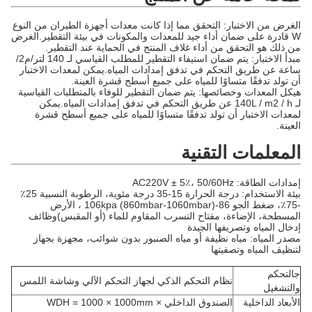
الغرض من الاختبار: التحقق مما إذا كانت معدات أجهزة الطيران من النوع
W قادرة على ضمان أداء جيد للمعدات والمكونات في بيئة التقطير.الغرض
من ذلك هو التحقق من أداء غلاف المنتج في الحماية عند التقطير.
مبدأ الاختبار: يتم ضمان استيفاء التقطير للمطلب القياسي لـ 140 لتر/م2/
ساعة عن طريق التحكم في تدفق إمدادات المياه.يمكن لمعدات الاختبار
أن تولد تدفقًا متساوًا للمياه على جميع أسطح قشرة العينة.
هيكل المعدات وخصائصها: يتم ضمان التقطير للوفاء بالمتطلبات القياسية
لـ 140L / m2 / h عن طريق التحكم في تدفق إمدادات المياه.يمكن
لمعدات الاختبار أن تولد تدفقًا متساوًا للمياه على جميع أسطح قشرة
العينة.
المعلمات التقنية
إمدادات الطاقة: AC220V ± 5٪، 50/60Hz
بيئة الاستخدام: درجة الحرارة 15-35 درجة مئوية، الرطوبة النسبية 25٪
-75٪، ضغط الجو 86-106kpa (860mbar-1060mbar) ، الأرض
المسطحة، الإضاءة، مفتاح التسرب المقاوم للماء (أو المقبس)وظائف
إدخال المياه وتصريفها الجيدة
مصدر المياه: مياه نظيفة أو مياه الصنبور بدون شوائب، مجهزة بجهاز
لتنظيف المياه وتصفيتها
ج
التحكم
نظام التحكم الذكي لجهاز التحكم الآلي وشاشة اللمس
والتشغيل
الأبعاد الداخلية
الصندوق الداخلي WDH = 1000 × 1000mm ×