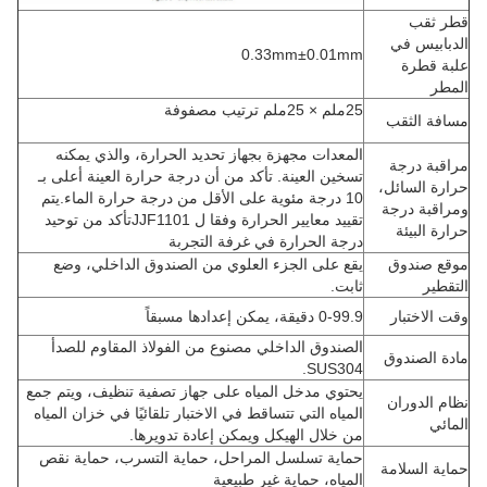
قطر ثقب
الدبابيس في
0.33mm±0.01mm
علبة قطرة
المطر
25ملم × 25ملم ترتيب مصفوفة
مسافة الثقب
المعدات مجهزة بجهاز تحديد الحرارة، والذي يمكنه
مراقبة درجة
تسخين العينة. تأكد من أن درجة حرارة العينة أعلى بـ
حرارة السائل،
10 درجة مئوية على الأقل من درجة حرارة الماء.يتم
ومراقبة درجة
تقييد معايير الحرارة وفقا ل JJF1101تأكد من توحيد
حرارة البيئة
درجة الحرارة في غرفة التجربة
موقع صندوق
يقع على الجزء العلوي من الصندوق الداخلي، وضع
التقطير
ثابت.
وقت الاختبار
0-99.9 دقيقة، يمكن إعدادها مسبقاً
الصندوق الداخلي مصنوع من الفولاذ المقاوم للصدأ
مادة الصندوق
SUS304.
يحتوي مدخل المياه على جهاز تصفية تنظيف، ويتم جمع
نظام الدوران
المياه التي تتساقط في الاختبار تلقائيًا في خزان المياه
المائي
من خلال الهيكل ويمكن إعادة تدويرها.
حماية تسلسل المراحل، حماية التسرب، حماية نقص
حماية السلامة
المياه، حماية غير طبيعية