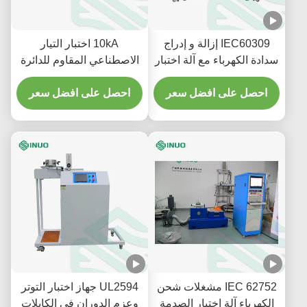
IEC60309 إزالة و إدراج
10kA اختبار التيار
سدادة الكهرباء مع آلة اختبار
الاصطناعي المقاوم للدائرة
القبول
القصيرة IEC 62196-1
احصل على افضل سعر
متوافق مع اختبار EV
احصل على افضل سعر
IEC 62752 مشغلات شحن
UL2594 جهاز اختبار التوتر
الكهرباء آلة اختبار الصدمة
وعزم الدوران في الكابلات