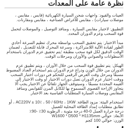
نظرة عامة على المعدات
العينات والقيود: واجهات شحن السيارة الكهربائية (قابس ، مقابس ،
موصلات سيارات) ، مقابس للأغراض الصناعية ، مقابس ومقارنات.
التطبيق: لاختبار مقابس السيارة ، ومنافذ التوصيل ، والموصلات لتحمل
قوة السحب وعزم الدوران المحدد.
مبدأ الاختبار: يتم تحقيق السحب بواسطة محرك تنظيم السرعة أحادي
الطور لقيادة الآلية اللامتراكزة ، وسرعة المحرك قابلة للتعديل ، لضمان
الوقت الدقيق لكل قوة سحب مطبقة ؛يتم تحقيق عزم الدوران باستخدام
الأسطوانات والصواني والأوزان ومرحلات الوقت.
الهيكل: يتم تطبيق قوة السحب من خلال الأوزان ، ويتم تطبيق عزم
الدوران من خلال الوزن وذراع عزم الدوران.يتم استخدام العداد المضبوط
مسبقًا ومرحل وقت العرض الرقمي للتحكم في دورات اختبار السحب
ووقت اختبار عزم الدوران.تصل دورات الاختبار أو وقت الاختبار إلى
القيمة المحددة مسبقًا ، وسيتوقف الجهاز تلقائيًا عن الاختبار.يجب ألا
يتجاوز الإزاحة القصوى المسموح بها للكابل المرن للقوابس ومنافذ
المقابس ووصلات السيارة المتطلبات القياسية بعد الاختبار.
استخدام البيئة: مزود الطاقة: AC220V ± 10٪ ، 50 / 60Hz ، 1KW ، أو
تطابق متطلبات إمداد الطاقة المحلية للعميل
درجة حرارة العمل 0-40 درجة مئوية ، الرطوبة 30٪ -90٪
الأبعاد: حوالي W1600 * D500 * H1135mm
الوزن: حوالي 100 كجم