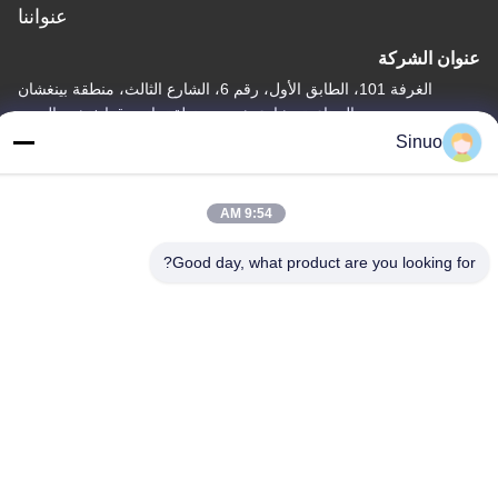
عنواننا
عنوان الشركة
الغرفة 101، الطابق الأول، رقم 6، الشارع الثالث، منطقة بينغشان
الصناعية، شارع شيبي، منطقة بانيو، قوانغتشو، الصين
Sinuo
عنوان المصنع
الغرفة 101، الطابق الأول، رقم 6، الشارع الثالث، منطقة بينغشان
الصناعية، شارع شيبي، منطقة بانيو، قوانغتشو، الصين
9:54 AM
هاتف
Good day, what product are you looking for?
+86--13527656435
الصين جودة جيدة معدات اختبار المركبات الكهربائية المورد. حقوق الطبع
والنشر © -2026 Sinuo Testing Equipment Co. , Limited جميع
الحقوق محفوظة
سياسة الخصوصية
|
خريطة الموقع