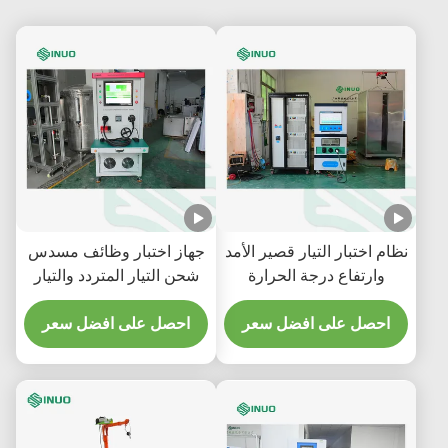
نظام اختبار التيار قصير الأمد
جهاز اختبار وظائف مسدس
وارتفاع درجة الحرارة
شحن التيار المتردد والتيار
لموصلات المركبات
المستمر EV SNEQ08 | إيك
الكهربائية IEC 62196
احصل على افضل سعر
62196-1
احصل على افضل سعر