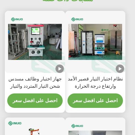
نظام اختبار التيار قصير الأمد
جهاز اختبار وظائف مسدس
وارتفاع درجة الحرارة
شحن التيار المتردد والتيار
لموصلات المركبات
المستمر EV SNEQ08 | إيك
الكهربائية IEC 62196
احصل على افضل سعر
62196-1
احصل على افضل سعر