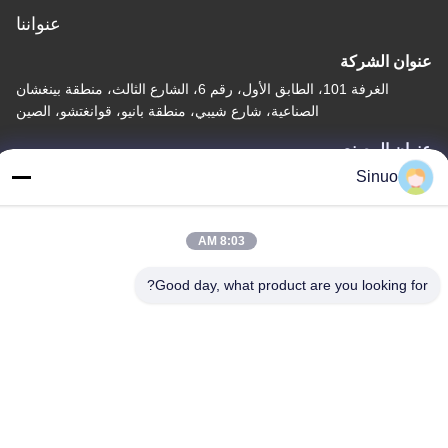
عنواننا
عنوان الشركة
الغرفة 101، الطابق الأول، رقم 6، الشارع الثالث، منطقة بينغشان
الصناعية، شارع شيبي، منطقة بانيو، قوانغتشو، الصين
عنوان المصنع
Sinuo
الغرفة 101، الطابق الأول، رقم 6، الشارع الثالث، منطقة بينغشان
الصناعية، شارع شيبي، منطقة بانيو، قوانغتشو، الصين
هاتف
8:03 AM
+86--13527656435
Good day, what product are you looking for?
الصين جودة جيدة معدات اختبار المركبات الكهربائية المورد. حقوق الطبع
والنشر © -2026 Sinuo Testing Equipment Co. , Limited جميع
الحقوق محفوظة