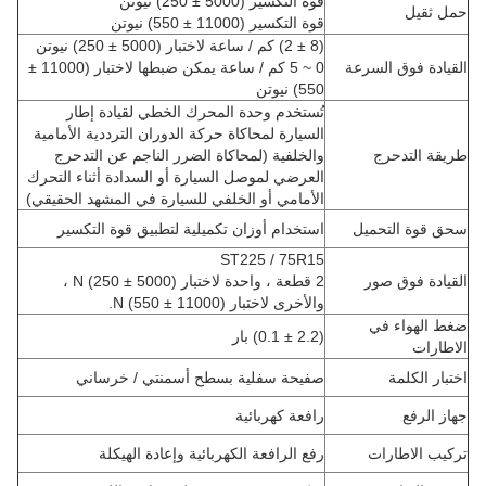
قوة التكسير (5000 ± 250) نيوتن
حمل ثقيل
قوة التكسير (11000 ± 550) نيوتن
(8 ± 2) كم / ساعة لاختبار (5000 ± 250) نيوتن
القيادة فوق السرعة
0 ~ 5 كم / ساعة يمكن ضبطها لاختبار (11000 ±
550) نيوتن
تُستخدم وحدة المحرك الخطي لقيادة إطار
السيارة لمحاكاة حركة الدوران الترددية الأمامية
طريقة التدحرج
والخلفية (لمحاكاة الضرر الناجم عن التدحرج
العرضي لموصل السيارة أو السدادة أثناء التحرك
الأمامي أو الخلفي للسيارة في المشهد الحقيقي)
سحق قوة التحميل
استخدام أوزان تكميلية لتطبيق قوة التكسير
ST225 / 75R15
القيادة فوق صور
2 قطعة ، واحدة لاختبار (5000 ± 250) N ،
والأخرى لاختبار (11000 ± 550) N.
ضغط الهواء في
(2.2 ± 0.1) بار
الاطارات
اختبار الكلمة
صفيحة سفلية بسطح أسمنتي / خرساني
جهاز الرفع
رافعة كهربائية
تركيب الاطارات
رفع الرافعة الكهربائية وإعادة الهيكلة