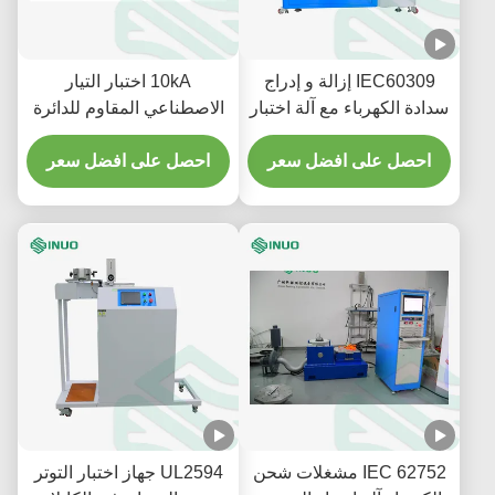
IEC60309 إزالة و إدراج
10kA اختبار التيار
سدادة الكهرباء مع آلة اختبار
الاصطناعي المقاوم للدائرة
القبول
القصيرة IEC 62196-1
احصل على افضل سعر
متوافق مع اختبار EV
احصل على افضل سعر
IEC 62752 مشغلات شحن
UL2594 جهاز اختبار التوتر