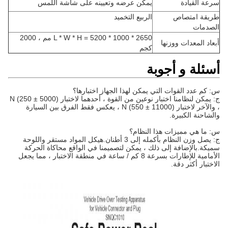
سرعة القيادة
يمكن عرضه وتعيينه على شاشة اللمس
طريقة امتصاص
الربيع التخميد
الصدمات
L * W * H = 5200 * 1000 * 2650 مم ، 2000
أبعاد المعدات ووزنها
كجم
أسئلة و أجوبة
س: كم عدد القوات التي يمكن لهذا الجهاز اختبارها؟
ج: يمكن لنظامنا اختبار نوعين من القوة ، أحدهما لاختبار (5000 ± 250) N
، والآخر لاختبار (11000 ± 550) N ، يعكس فقط الفرق بين السيارة
والشاحنة الكبيرة.
س: ما هي مميزات هذا النظام؟
ج: يصل وزن النظام بأكمله إلى 3 أطنان.هيكل المواد مستقر واللوحة
سميكة.بالإضافة إلى ذلك ، يمكن لتصميمنا في الواقع محاكاة الحركة
الأمامية للإطارات بسرعة 8 كم / ساعة في منطقة الاختبار ، مما يجعل
الاختبار أكثر دقة.