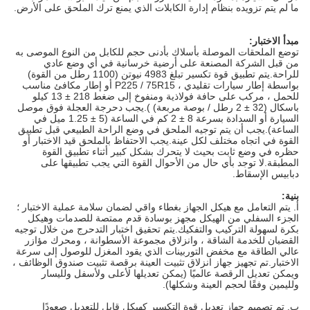
ما لم يتم تزويده بنظام إدارة الكابلات الذي يمنع ترك الملحق على الأرض.
مبدأ الاختبار:
توضع الملحقات الموصلة بأسلاك بأدنى حجم للكابل من النوع الموصى به
من قبل الشركة المصنعة على أرضية خرسانية في أي وضع عادي
للراحة.يتم تطبيق قوة تكسير تبلغ 4983 نيوتن (1100 رطل من القوة)
بواسطة إطار سيارات تقليدي ، P225 / 75R15 أو إطار مكافئ مناسب
للحمل ، مركب على حافة فولاذية ومنفوخ إلى ضغط 218 ± 13 كيلو
باسكال (32 ± 2 رطل / بوصة مربعة) ).يجب دحرجة العجلة فوق موصل
السيارة أو السدادة بسرعة 8 ± 2 كم في الساعة (5 ± 1.25 ميل في
الساعة).يجب أن يتم توجيه الملحق في وضع الراحة الطبيعي قبل تطبيق
القوة في اتجاه مختلف لكل عينة.يجب الاحتفاظ بالملحق قيد الاختبار أو
حظره في وضع ثابت بحيث لا يتحرك بشكل كبير أثناء تطبيق القوة
المطبقة.لا توجد بأي حال من الأحوال القوة التي يجب تطبيقها على
دبابيس الإسقاط.
بنية:
أ. يتم التعامل مع هيكل الجهاز بغطاء واقي لضمان سلامة عملية الاختبار ؛
الجزء السفلي من الهيكل مجهز بوسادة قدم ممتصة للصدمات وهيكل
بكرة لسهولة التركيب والتفكيك.يتم تحقيق اختبار التدحرج من خلال توجيه
القضبان للخدمة الشاقة ، وانزلاق مجموعة الأسطوانة ، ومحرك مؤازر
عالي الطاقة مع مخفض التوربينات الذي يقود المغزل للوصول إلى سرعة
الاختبار.تم تجهيز جهاز انزلاق تثبيت العينة برقصة تثبيت صندوق الوظائف ،
ويمكن تعديل الرقصة عالميًا (يمكن تعديلها لأعلى ولأسفل ولليسار
ولليمين وفقًا لحجم العينة وشكلها).
ب. تم تصميم جهاز تعديل قوة التكسير كهيكل قابل للتعديل صعودًا