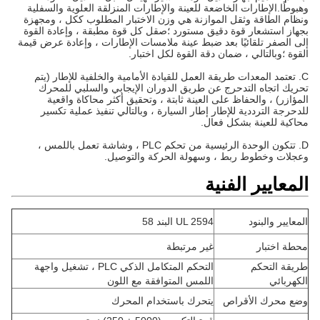
وهبوطًا.الإطارات الخاضعة للعينة والإطارات المنزلقة العلوية والسفلية
ونظام الطاقة وثقل الموازنة هي وزن الاختبار المطلوب ككل ، ومجهزة
بجهاز استشعار قوة دقيق مستورد ؛صقل كل قوة مطبقة ، وإعادة القوة
إلى الصفر تلقائيًا بعد ضبط عينة ملامسات الإطارات ، وإعادة عرض قيمة
القوة ؛وبالتالي ، ضمان دقة القوة لكل اختبار.
C. تعتمد المعدات طريقة العمل للقيادة الأمامية والخلفية للإطار (يتم
تحريك اتجاه التدحرج عن طريق الدوران الإيجابي والسلبي للمحرك
المؤازر) ، والحفاظ على العينة ثابتة ، وتحقيق أكثر محاكاة واقعية
للدحرجة الترددية للإطار إطار السيارة ، وبالتالي تنفيذ عملية تكسير
محاكية للعينة بشكل فعال.
D. تتكون الوحدة الرئيسية من تحكم PLC ، وشاشة تعمل باللمس ،
وعجلات وخطوط ربط ، وسهولة الحركة والتوصيل.
المعايير الفنية
المعايير والبنود
UL 2594 البند 58
محطة اختبار
غير مرتبطة
طريقة التحكم
التحكم المتكامل الذكي PLC ، تشغيل واجهة
الكهربائي
اللمس المتوافقة مع اللون
وضع محرك الأقراص
يتحرك باستخدام المحرك