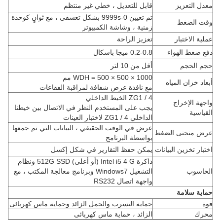
معدل التعزيز
قابل للتعديل ، خطي غير منتظم
تم تعيين 0-9999s بشكل تعسفي ، مع ثوانٍ كوحدة
وقت الضغط
زمنية ، وشاشة الكمبيوتر
عملية الاختبار
تعزيز الراحة
دفع ضغط الهواء
0.2-0.8 ميجا باسكال
حجم الحجم
أقل من 10 لتر
WDH = 500 × 500 × 1000 مم
أبعاد خزان المياه
مع نافذة عرض شفافة لمراقبة الفقاعات
ZG1 / 4 الخيط الداخلي
واجهة الإخراج
يجب على المستخدم النظر في الاتصال بين خيطنا
القياسية
الداخلي ZG1 / 4 لاختبار العينات
عرض في الوقت الحقيقي ، البيانات التي تم جمعها
عرض منحنى الضغط
بواسطة البرنامج
اختبار تخزين البيانات
يمكن حفظ التقارير في شكل إكسل
ذاكرة Intel i5 4 G (أو أعلى) 512G SSD ونظام
الحاسوب
التشغيل Windows7 وبرنامج معالجة المكتب ، مع
واجهة اتصال RS232
حماية سلامة
قوة
حماية التسرب والحمل الزائد وحماية ماس كهربائى
محرك
الزائد ، حماية ماس كهربائى