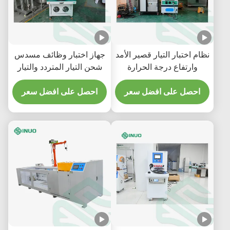
نظام اختبار التيار قصير الأمد
جهاز اختبار وظائف مسدس
وارتفاع درجة الحرارة
شحن التيار المتردد والتيار
لموصلات المركبات
المستمر EV SNEQ08 | إيك
الكهربائية IEC 62196
احصل على افضل سعر
62196-1
احصل على افضل سعر