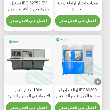
معدات اختبار ارتفاع درجة
IEC 62752 EV تشغيل
الحرارة
واجهة محرك أكثر من جهاز
الاختبار لمكونات المركبة
احصل على افضل سعر
احصل على افضل سعر
IEC60309 إزالة و إدراج
10kA اختبار التيار
سدادة الكهرباء مع آلة اختبار
الاصطناعي المقاوم للدائرة
القبول
القصيرة IEC 62196-1
احصل على افضل سعر
متوافق مع اختبار EV
احصل على افضل سعر