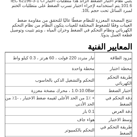
يلبي نظام اختبار الضغط الزائد هذا متطلبات اختبار IEC 62196-3-1 Cl
101.6.يتم استخدامه لإجراء اختبار تسرب الضغط على متطلبات الختم
لمبرد السائل تحت حجم 10L.
تنتج المضخة المعززة للنظام ضغطًا عاليًا للتحقق من مقاومة ضغط
العينات وفقًا للضغوط المختلفة للعينات.يتكون النظام من نظام التحكم
الكهربائي ونظام التحكم في الضغط وخزان المياه ، ويتم تثبيت وتوصيل
قطعة العمل يدويًا.
المعايير الفنية
مزود الطاقة
تيار متردد 220 فولت ، 60 هرتز ، 0.3 كيلو واط
محطة اختبار
محطة واحدة
طريقة التحكم
التحكم والتشغيل الذكي بالحاسوب
الكهربائي
اختبار الضغط
1.0-10.0Bar ، محرك مضخة معززة
دقة التحكم في
+ 1٪ من الحد الأعلى لقيمة ضغط الاختبار ، -1٪ من
الضغط
الحد الأدنى
دقة العرض
0.1 بار
وسط الاختبار
هواء جاف
طريقة التحكم في
التحكم بالكمبيوتر
الضغط