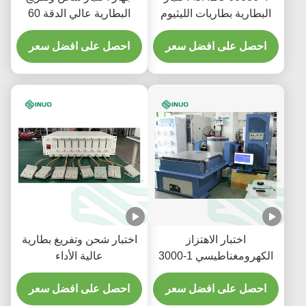
البطارية بطاريات الليثيوم
البطارية عالي الدقة 60
معدات اختبار انفجار الحريق
فولت 120 أمبير بقنوات
احصل على افضل سعر
احصل على افضل سعر
مستقلة بالكامل لاختبار
بطاريات الليثيوم
اختبار الاهتزاز
اختبار شحن وتفريغ بطارية
الكهرومغناطيسي 1-3000
عالية الأداء
هرتز يغطي الصدمات
السينية والعشوائية
احصل على افضل سعر
احصل على افضل سعر
والكلاسيكية