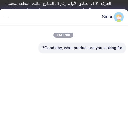
الغرفة 101، الطابق الأول، رقم 6، الشارع الثالث، منطقة بينغشان
الصناعية، شارع شيبي، منطقة بانيو، قوانغتشو، الصين
Sinuo
عنوان المصنع
الغرفة 101، الطابق الأول، رقم 6، الشارع الثالث، منطقة بينغشان
الصناعية، شارع شيبي، منطقة بانيو، قوانغتشو، الصين
1:00 PM
هاتف
Good day, what product are you looking for?
+86--13527656435
الصين جودة جيدة معدات اختبار المركبات الكهربائية المورد. حقوق الطبع
والنشر © -2026 Sinuo Testing Equipment Co. , Limited جميع
الحقوق محفوظة
سياسة الخصوصية
|
خريطة الموقع