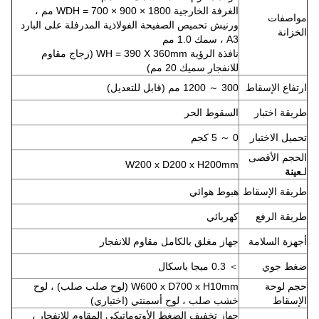
الغرفة الخارجية WDH = 700 × 900 × 1800 مم ،
مواصفات
ورنيش تحميص الصفيحة الفولاذية المدرفلة على البارد
الخزانة
A3 ، سمك 1.0 مم
نافذة الرؤية WH = 390 X 360mm (زجاج مقاوم
للانفجار سميك 20 مم)
ارتفاع الإسقاط
300 ～ 1200 مم (قابل للتعديل)
طريقة اختبار
السقوط الحر
تحميل الاختبار
0 ～ 5 كجم
الحجم الأقصى
W200 x D200 x H200mm
لـ
عينة
طريقة الإسقاط
هبوط هوائي
طريقة الرفع
كهربائي
أجهزة السلامة
جهاز مغلق بالكامل مقاوم للانفجار
ضغط جوي
＞ 0.3 ميجا باسكال
حجم لوحة
W600 x D700 x H10mm (لوح صلب صلب) ، لوح
الإسقاط
خشب صلب ، لوح أسمنتي (اختياري)
جهاز تخفيف الضغط الأوتوماتيكي المقاوم للانفجار ،