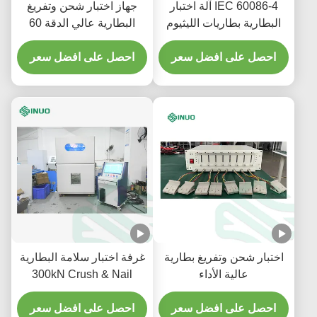
IEC 60086-4 آلة اختبار
جهاز اختبار شحن وتفريغ
البطارية بطاريات الليثيوم
البطارية عالي الدقة 60
معدات اختبار انفجار الحريق
فولت 120 أمبير بقنوات
احصل على افضل سعر
احصل على افضل سعر
مستقلة بالكامل لاختبار
بطاريات الليثيوم
اختبار شحن وتفريغ بطارية
غرفة اختبار سلامة البطارية
عالية الأداء
300kN Crush & Nail
Penetration Tester
احصل على افضل سعر
احصل على افضل سعر