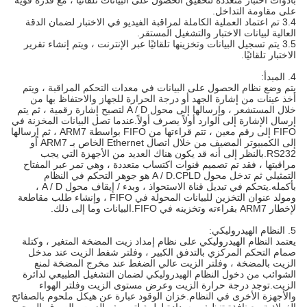
بأدوات اختبار متعددة لتحقيق الحصول على البيانات تلقائيًا ، مع قدرة قوية
على مقاومة التداخل.
3.4 تم اعتماد العملية الكاملة لمراقبة الفيديو في الاختبار لضمان الدقة
العالية لبيانات الاختبار والتشغيل المستقر.
3.5 يتم تسجيل البيانات وتخزينها تلقائيًا عبر الإنترنت ، ويتم إنشاء تقرير
الاختبار تلقائيًا.
4. المبدأ:
يتم وضع نظام الحصول على البيانات في معدات التحكم المراقبة ، ويتم
أخذ عينات من إشارة الجهد أو درجة الحرارة للجهاز والاحتفاظ بها من
خلال المستشعر ، وإرسالها إلى محول A / D لتصبح إشارة رقمية ، ثم يتم
إرسال الإشارة إلى الوارد أولاً يصرف أولاً.عندما تصل البيانات المخزنة في
FIFO إلى رقم معين ، تتم قراءتها من FIFO بواسطة ARM7 ، ثم إرسالها
إلى الكمبيوتر المضيف من خلال اتصال Ethernet الخاص بـ ARM7 أو
RS232.بالنظر إلى أنه قد يكون هناك العديد من الأجهزة التي يجب
مراقبتها ، فقد تم تصميم قنوات اكتساب متعددة ، وهي تمر عبر المفتاح
التمثيلي ثم تدخل محول A / D.CPLD هو جوهر التحكم في النظام
بأكمله.يتحكم في تبديل قناة الاستحواذ ، وبدء / إيقاف محول A / D ،
ومولد عنوان التخزين للبيانات المحولة في FIFO ، وإنشاء طلب مقاطعة
لإخطار ARM7 بقراءته وتخزينه في FIFO.البيانات وما إلى ذلك.
5. النظام الهيدروليكي:
يعتمد النظام الهيدروليكي على نظام إمداد زيت المضخة المتغير ، وكتلة
صمام التحكم المركزي بالتدفق الكبير ، وفلتر شفط الزيت عند مدخل
الزيت بالمضخة ، وفلتر الزيت عالي الضغط عند مخرج المضخة لمنع
الشوائب من دخول النظام الهيدروليكي لضمان التشغيل الطبيعي لدائرة
الزيت.توجد درجة حرارة الزيت وعرض مستوى الزيت وفلتر الهواء
والأجهزة الأخرى في النظام.خزان الوقود عبارة عن هيكل ملحوم بالصفائح