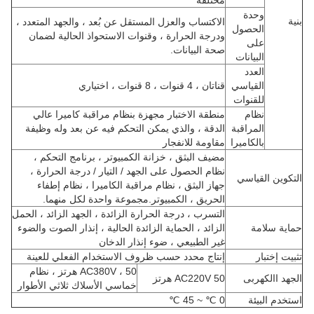
مختلفة
وحدة
بنية
الاكتساب والعزل المستقل عن بُعد ، والجهد المتعدد ،
الحصول
ودرجة الحرارة ، وقنوات الاستحواذ الحالية لضمان
على
صحة البيانات.
البيانات
العدد
القياسي
قناتان ، 4 قنوات ، 8 قنوات ، اختياري
للقنوات
نظام
منطقة الاختبار مجهزة بنظام مراقبة كاميرا عالي
المراقبة
الدقة ، والذي يمكن التحكم فيه عن بعد وله وظيفة
بالكاميرا
مقاومة للانفجار
مضيف البثق ، خزانة الكمبيوتر ، برنامج التحكم ،
نظام الحصول على الجهد / التيار / درجة الحرارة ،
التكوين القياسي
جهاز البثق ، نظام مراقبة الكاميرا ، نظام إطفاء
الحريق ، الكمبيوتر.مجموعة واحدة لكل منهما.
التسرب ، درجة الحرارة الزائدة ، الجهد الزائد ، الحمل
حماية سلامة
الزائد ، الحماية الزائدة الحالية ، إنذار الصوت والضوء
غير الطبيعي ، ضوء إنذار الدخان
تثبيت إختبار
إنتاج محدد حسب ظروف الاستخدام الفعلي للعينة
AC380V ، 50 هرتز ، نظام
الجهد االكهربى
AC220V 50 هرتز
خماسي الأسلاك ثلاثي الأطوار
استخدم البيئة
0 ℃ ~ 45 ℃