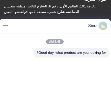
الغرفة 101، الطابق الأول، رقم 6، الشارع الثالث، منطقة بينغشان
الصناعية، شارع شيبي، منطقة بانيو، قوانغتشو، الصين
عنوان المصنع
Sinuo
الغرفة 101، الطابق الأول، رقم 6، الشارع الثالث، منطقة بينغشان
الصناعية، شارع شيبي، منطقة بانيو، قوانغتشو، الصين
9:48 AM
هاتف
+86--13527656435
Good day, what product are you looking for?
الصين جودة جيدة معدات اختبار المركبات الكهربائية المورد. حقوق الطبع
والنشر © -2026 Sinuo Testing Equipment Co. , Limited جميع
الحقوق محفوظة
سياسة الخصوصية
|
خريطة الموقع