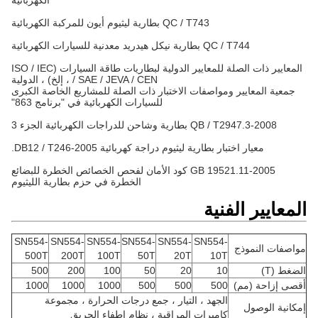
الكهربائية
QC / T743 بطارية ليثيوم أيون للمركبة الكهربائية
QC / T744 بطارية نيكل هيدريد معدنية للسيارات الكهربائية
المعايير ذات الصلة للمعايير الدولية لبطاريات طاقة السيارات (ISO / IEC
/ SAE / JEVA / CEN ، إلخ) ، الدولية
جمعية المعايير ومواصفات الاختبار ذات الصلة للمشاريع الخاصة الكبرى
للسيارات الكهربائية في "برنامج 863"
QB / T2947.3-2008 بطارية وشاحن للدراجات الكهربائية الجزء 3
معيار اختبار بطارية ليثيوم دراجة كهربائية DB12 / T246-2005.
GB 19521.11-2005 كود الأمان لفحص الخصائص الخطرة للبضائع
الخطرة في حزم بطارية الليثيوم
المعايير الفنية
SN554-
SN554-
SN554-
SN554-
SN554-
SN554-
مواصفات النموذج
500T
200T
100T
50T
20T
10T
الضغط (T)
10
20
50
100
200
500
أقصى إزاحة (مم)
500
500
500
1000
1000
1000
الجهد ، التيار ، جمع درجات الحرارة ، مجموعة
إمكانية الوصول
كاميرات المراقبة ، نظام إطفاء الحريق