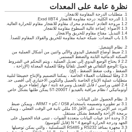
نظرة عامة على المعدات
1. متطلبات الدرجة المقاومة للانفجار:
1.1 الدرجة الكلية: درجة مقاومة للانفجار Exsd IIBT4.
1.2 مروحة العادم: استخدم محرك مقاوم للانفجار مقاوم للحرارة العالية.
1.3 الأضواء: ​​إضاءة عالية السطوع مقاومة للانفجار.
1.4 التبديل: مفتاح مقاوم للحريق والانفجار.
1.5 باب المعدات: شبكة حماية مقاومة للحريق والفولاذ المقاوم للصدأ.
2. نظام التشغيل:
2.1 ضبط أوضاع التشغيل اليدوي والآلي واثنين من أشكال العملية من
السكتة الدماغية الثابتة والضغط المستمر.
2.2 لا يحتاج الوضع اليدوي إلى تعديل العملية ، ويتم التحكم في الشروط
يدويًا ؛الوضع التلقائي هو العمل تلقائيًا وفقًا للعملية المعدلة (الإزاحة ،
الضغط ، وقت ضغط الضغط ، إلخ)
2.3 وفقًا لمتطلبات العملاء الخاصة ، يمكننا التصميم والإنتاج خصيصًا لتلبية
متطلبات عملية الإنتاج الخاصة بالعميل والتكوين الاختياري إلى أقصى حد.
2.4 أفقي ورأسي / قابل للتعديل وسرعة ثابتة / جهاز إطفاء حريق
أوتوماتيكي / نظام مراقبة بالفيديو / 5T-2000T يمكن طلبها بشكل خاص
3. نظام الحصول على البيانات:
3.1 تم تطويره وتصميمه باستخدام ARM7 + μC / OSⅡ ، ويمكن ضبط
التردد عبر الإنترنت على الأقل 10 مللي ثانية في الوقت الفعلي ، ويمكن
برمجة الإزاحة والضغط بشكل مستقل.
3.2 وحدة أخذ عينات البيانات متعددة القنوات ، تتبنى قناة الحصول على
الجهد ودرجة الحرارة الوضع N * 4 (قابل للتوسيع).
3.3 مجهزة بمنافذ RS232 و RS485 التسلسلية ، والتي يمكن توصيلها