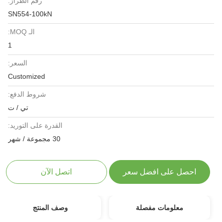
رقم الطراز:
SN554-100kN
الـ MOQ:
1
السعر:
Customized
شروط الدفع:
تي / ت
القدرة على التوريد:
30 مجموعة / شهر
احصل على افضل سعر
اتصل الآن
معلومات مفصلة
وصف المنتج