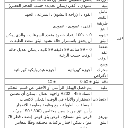
بنية
عمودي ، أفقي (يمكن تحديده حسب الحجم الفعلي)
عامل
القوة ، الإزاحة (التشوه) ، السرعة ، الجهد
التقييد
طريقة
أفقي ، عمودي ، عمودي
البثق
تشوه
0 ~ 100٪ إعداد خطوة متعدد السرعات ، والذي يمكن
دور
البثق
أن يحقق باستمرار حالة تشوه البثق متعدد الطبقات
ضغط
0 ~ 99 ساعة 99 دقيقة 99 ثانية ، يمكن تعديل حالة
عقد
الوقت حسب الرغبة
الوقت
وضع
محرك
أجهزة كهربائية
أجهزة هيدروليكية كهربائية
الأقراص
دقة البثق
± 0.5٪
± 1٪
علبة
يتم فصل الهيكل الرأسي أو الأفقي عن قسم التحكم
اعتماد R232 ، 485 واجهة اتصال ، يمكن أن تضمن
الاتصالات
الاستقرار والأداء في الوقت الفعلي لاكتساب
المسافات الطويلة ، مع وظيفة مقاومة للانفجار
رأس بثق من جنسين مختلفين (300 * 150 مم) ،
تهزهز
قرص بثق مسطح ، قرص بثق قوس (نصف قطر 75
البثق
مم) ، يمكن اختيار تركيبات مختلفة وفقًا لمعايير