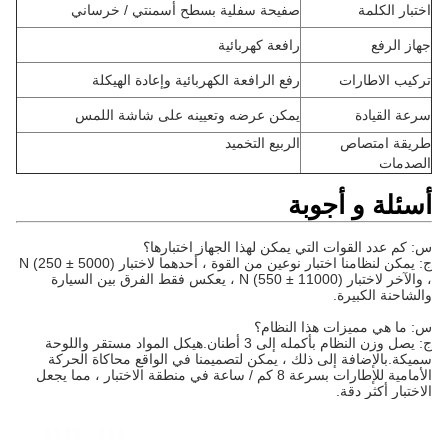
اختبار الكلمة
صفيحة سفلية بسطح أسمنتي / خرساني
جهاز الرفع
رافعة كهربائية
تركيب الاطارات
رفع الرافعة الكهربائية وإعادة الهيكلة
سرعة القيادة
يمكن عرضه وتعيينه على شاشة اللمس
طريقة امتصاص
الربيع التخميد
الصدمات
أسئلة و أجوبة
س: كم عدد القوات التي يمكن لهذا الجهاز اختبارها؟
ج: يمكن لنظامنا اختبار نوعين من القوة ، أحدهما لاختبار (5000 ± 250) N
، والآخر لاختبار (11000 ± 550) N ، يعكس فقط الفرق بين السيارة
والشاحنة الكبيرة.
س: ما هي مميزات هذا النظام؟
ج: يصل وزن النظام بأكمله إلى 3 أطنان.هيكل المواد مستقر واللوحة
سميكة.بالإضافة إلى ذلك ، يمكن لتصميمنا في الواقع محاكاة الحركة
الأمامية للإطارات بسرعة 8 كم / ساعة في منطقة الاختبار ، مما يجعل
الاختبار أكثر دقة.