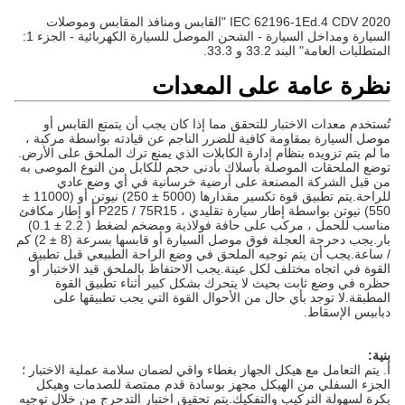
IEC 62196-1Ed.4 CDV 2020 "القابس ومنافذ المقابس وموصلات
السيارة ومداخل السيارة - الشحن الموصل للسيارة الكهربائية - الجزء 1:
المتطلبات العامة" البند 33.2 و 33.3.
نظرة عامة على المعدات
تُستخدم معدات الاختبار للتحقق مما إذا كان يجب أن يتمتع القابس أو
موصل السيارة بمقاومة كافية للضرر الناجم عن قيادته بواسطة مركبة ،
ما لم يتم تزويده بنظام إدارة الكابلات الذي يمنع ترك الملحق على الأرض.
توضع الملحقات الموصلة بأسلاك بأدنى حجم للكابل من النوع الموصى به
من قبل الشركة المصنعة على أرضية خرسانية في أي وضع عادي
للراحة.يتم تطبيق قوة تكسير مقدارها (5000 ± 250) نيوتن أو (11000 ±
550) نيوتن بواسطة إطار سيارة تقليدي ، P225 / 75R15 أو إطار مكافئ
مناسب للحمل ، مركب على حافة فولاذية ومضخم لضغط ( 2.2 ± 0.1)
بار.يجب دحرجة العجلة فوق موصل السيارة أو قابسها بسرعة (8 ± 2) كم
/ ساعة.يجب أن يتم توجيه الملحق في وضع الراحة الطبيعي قبل تطبيق
القوة في اتجاه مختلف لكل عينة.يجب الاحتفاظ بالملحق قيد الاختبار أو
حظره في وضع ثابت بحيث لا يتحرك بشكل كبير أثناء تطبيق القوة
المطبقة.لا توجد بأي حال من الأحوال القوة التي يجب تطبيقها على
دبابيس الإسقاط.
بنية:
أ. يتم التعامل مع هيكل الجهاز بغطاء واقي لضمان سلامة عملية الاختبار ؛
الجزء السفلي من الهيكل مجهز بوسادة قدم ممتصة للصدمات وهيكل
بكرة لسهولة التركيب والتفكيك.يتم تحقيق اختبار التدحرج من خلال توجيه