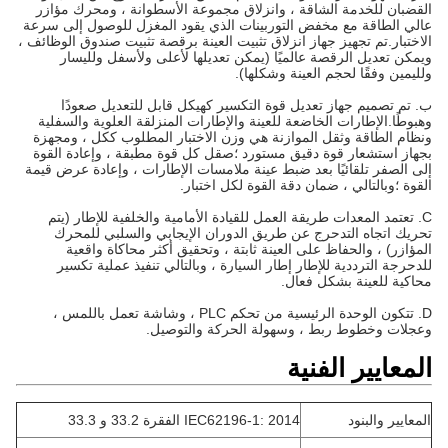
القضبان للخدمة الشاقة ، وانزلاق مجموعة الأسطوانة ، ومحرك مؤازر
عالي الطاقة مع مخفض التوربينات الذي يقود المغزل للوصول إلى سرعة
الاختبار.تم تجهيز جهاز انزلاق تثبيت العينة برقصة تثبيت صندوق الوظائف ،
ويمكن تعديل الرقصة عالميًا (يمكن تعديلها لأعلى ولأسفل ولليسار
ولليمين وفقًا لحجم العينة وشكلها).
ب. تم تصميم جهاز تعديل قوة التكسير كهيكل قابل للتعديل صعودًا
وهبوطًا.الإطارات الخاضعة للعينة والإطارات المنزلقة العلوية والسفلية
ونظام الطاقة وثقل الموازنة هي وزن الاختبار المطلوب ككل ، ومجهزة
بجهاز استشعار قوة دقيق مستورد ؛صقل كل قوة مطبقة ، وإعادة القوة
إلى الصفر تلقائيًا بعد ضبط عينة ملامسات الإطارات ، وإعادة عرض قيمة
القوة ؛وبالتالي ، ضمان دقة القوة لكل اختبار.
C. تعتمد المعدات طريقة العمل للقيادة الأمامية والخلفية للإطار (يتم
تحريك اتجاه التدحرج عن طريق الدوران الإيجابي والسلبي للمحرك
المؤازر) ، والحفاظ على العينة ثابتة ، وتحقيق أكثر محاكاة واقعية
للدحرجة الترددية للإطار إطار السيارة ، وبالتالي تنفيذ عملية تكسير
محاكية للعينة بشكل فعال.
D. تتكون الوحدة الرئيسية من تحكم PLC ، وشاشة تعمل باللمس ،
وعجلات وخطوط ربط ، وسهولة الحركة والتوصيل.
المعايير الفنية
المعايير والبنود
IEC62196-1: 2014 الفقرة 33.2 و 33.3