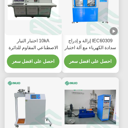
IEC60309 إزالة و إدراج
10kA اختبار التيار
سدادة الكهرباء مع آلة اختبار
الاصطناعي المقاوم للدائرة
القبول
القصيرة IEC 62196-1
احصل على افضل سعر
متوافق مع اختبار EV
احصل على افضل سعر