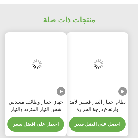
منتجات ذات صلة
نظام اختبار التيار قصير الأمد
جهاز اختبار وظائف مسدس
وارتفاع درجة الحرارة
شحن التيار المتردد والتيار
لموصلات المركبات
المستمر EV SNEQ08 | إيك
الكهربائية IEC 62196
احصل على افضل سعر
62196-1
احصل على افضل سعر