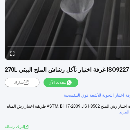
ISO9227 غرفة اختبار تآكل رشاش الملح البيئي 270L
نتحدث الآن
شارك
ة اختبار التجوية للأشعة فوق البنفسجية
ISO9227 غرفة اختبار تآكل رشاش الملح البيئي 270L المعايير والبنود الممتازة اختبار رش الملح ASTM. B117-2009 JIS H8502 طريقة اختبار رش المياه
لمزيد
اترك رسالة