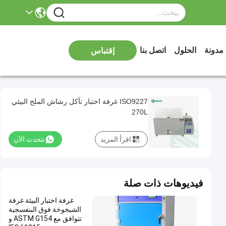
مدونة
الحلول
اتصل بنا
إقتباس
ISO9227 غرفة اختبار تآكل رشاش الملح البيئي
270L
اقرأ المزيد
نتحدث الآن
فيديوهات ذات صلة
غرفة اختبار البيئة غرفة
الشيخوخة فوق البنفسجية
تتوافق مع ASTM G154 و