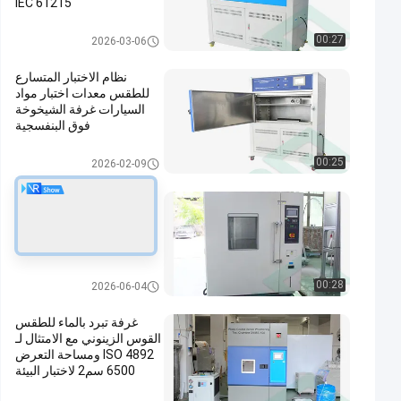
IEC 61215
غرفة الاختبار البيئي
00:27
2026-03-06
نظام الاختبار المتسارع
للطقس معدات اختبار مواد
السيارات غرفة الشيخوخة
فوق البنفسجية
غرفة الاختبار البيئي
00:25
2026-02-09
غرفة اختبار بيئي متوافقة مع
IEC60068 قابلة للبرمجة
بسعة 1000 لتر لاختبار درجة
الحرارة والرطوبة
غرفة الاختبار البيئي
00:28
2026-06-04
غرفة تبرد بالماء للطقس
القوس الزينوني مع الامتثال لـ
ISO 4892 ومساحة التعرض
6500 سم2 لاختبار البيئة