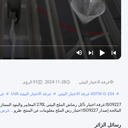
غرفة الاختبار البيئي
2024-11-28
91 الرؤى
#
ASTM G-154 غرفة الاختبار البيئي
#
غرفة الاختبار البيئية UVA
#
غرف
المالحة إصدار ISO9227 اختبار رش الملح معلومات عن المنتج: ظرو....
عرض ا
رسائل الزائر