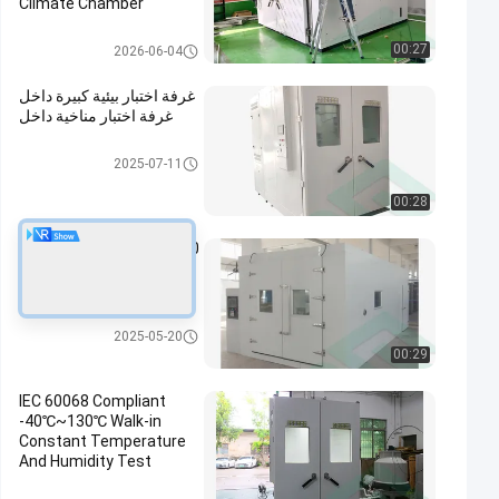
Climate Chamber
المشي في غرفة الاختبار البيئي
00:27
2026-06-04
غرفة اختبار بيئية كبيرة داخل
غرفة اختبار مناخية داخل
المشي في غرفة الاختبار البيئي
2025-07-11
00:28
IEC60068-2-30 غرفة اختبار
الحرارة والرطوبة الثابتة
6.8m3
المشي في غرفة الاختبار البيئي
2025-05-20
00:29
IEC 60068 Compliant
-40℃~130℃ Walk-in
Constant Temperature
And Humidity Test
Chamber