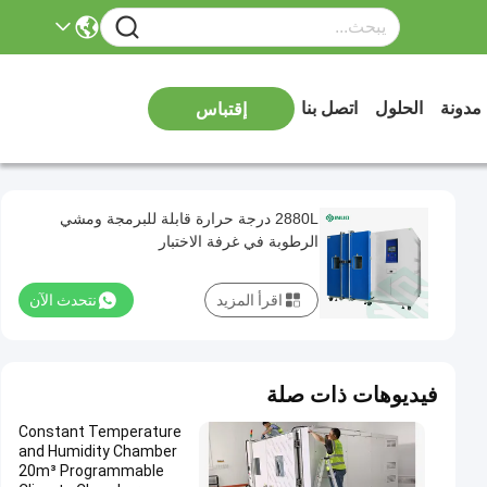
مدونة
الحلول
اتصل بنا
إقتباس
2880L درجة حرارة قابلة للبرمجة ومشي
الرطوبة في غرفة الاختبار
اقرأ المزيد
نتحدث الآن
فيديوهات ذات صلة
Constant Temperature
and Humidity Chamber
20m³ Programmable