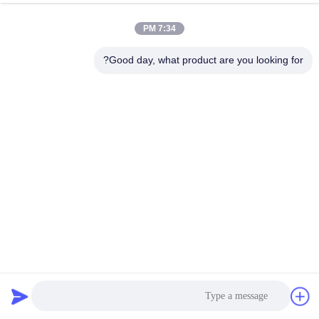
7:34 PM
Good day, what product are you looking for?
IEC 60529 معدات اختبار ضغط الماء 50 متر IPX8 الغمر المستمر
معدات اختبار دخول الماء
2024-12-06
100 الرؤى