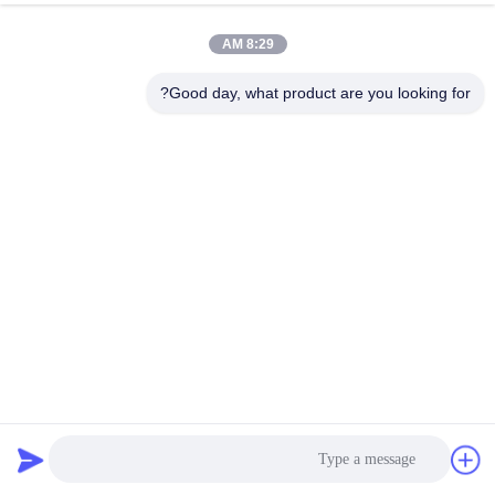
8:29 AM
Good day, what product are you looking for?
معدات اختبار حمام الماء الثابت للمركبة الكهربائية IEC 62196304
من الفولاذ المقاوم للصدأ
معدات اختبار موصل EV
2025-05-22
606 الرؤى