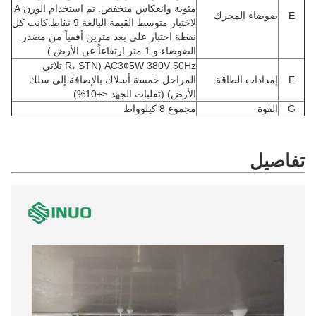
مئوية وانعكاس منخفض. تم استخدام الوزن A
E
ضوضاء المحرك
لاختبار متوسط القيمة البالغة 9 نقاط.كانت كل
نقطة اختبار على بعد مترين أفقياً من مصدر
الضوضاء و 1 متر ارتفاعاً عن الأرض.)
AC3¢5W 380V 50Hz (R، STN ثلاثي
F
إمدادات الطاقة
المراحل خمسة أسلاك بالإضافة إلى سلك
الأرض) (تقلبات الجهد ≤±10%)
G
القوة
مجموع 8 كيلوواط
تفاصيل