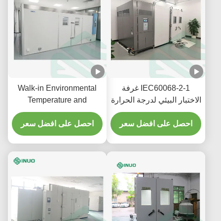
IEC60068-2-1 غرفة
Walk-in Environmental
الاختبار البيئي لدرجة الحرارة
Temperature and
والرطوبة 12m3
Humidity Test Chamber
احصل على افضل سعر
48m³
احصل على افضل سعر