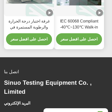
IEC 60068 Compliant
غرفة اختبار درجة الحرارة
-40℃~130℃ Walk-in
والرطوبة المستمرة في
Constant Temperature
الغرفة البيئية -40 درجة
And Humidity Test
احصل على افضل سعر
مئوية
احصل على افضل سعر
Chamber
اتصل بنا
Sinuo Testing Equipment Co. ,
Limited
البريد الإلكتروني