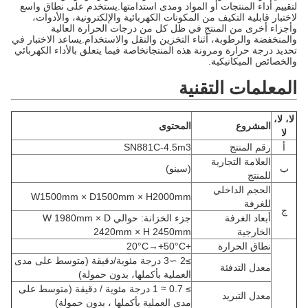
لتقييم أداء المنتجات أو المواد ومدى استدامتها.يستخدم على نطاق واسع
لاختبار قابلية التكيف من المكونات الكهربائية والإلكترونية، والأدوات،
وأجزاء أخرى من المنتج في ظل كل من درجات الحرارة العالية
والمنخفضة والرطوبة، أثناء التخزين والنقل والاستخدام.يساعد الاختبار في
تحديد درجة حرارة ومرونة هذه المنتجاتخاصة فيما يتعلق بالأداء الكهربائي
والخصائص الميكانيكية.
المعلمات التقنية
لا، لا،
المشروع
المحتوى
لا
أ
رقم المنتج
SN881C-4.5m3
العلامة التجارية
ب
(سينو)
للمنتج
الحجم الداخلي
W1500mm × D1500mm × H2000mm
للغرفة
ج
أبعاد الغرفة
جزء الخزانة: حوالي W 1980mm × D
الخارجية
2420mm × H 2450mm
نطاق الحرارة
+20°C→+50°C
≥2 ∼3 درجة مئوية/دقيقة (متوسط على مدى
معدل التدفئة
العملية بأكملها، بدون حمولة)
≥ 0.7 ≈ 1 درجة مئوية / دقيقة (متوسط على
معدل التبريد
مدى العملية بأكملها ، بدون حمولة)