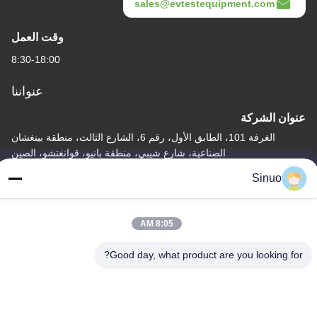
sales@evtestequipment.com
وقت العمل
8:30-18:00
عنواننا
عنوان الشركة
الغرفة 101، الطابق الأول، رقم 6، الشارع الثالث، منطقة بينغشان
الصناعية، شارع شيبي، منطقة بانيو، قوانغتشو، الصين
Sinuo
عنوان المصنع
الغرفة 101، الطابق الأول، رقم 6، الشارع الثالث، منطقة بينغشان
الصناعية، شارع شيبي، منطقة بانيو، قوانغتشو، الصين
8:05 AM
هاتف
Good day, what product are you looking for?
+86--13527656435