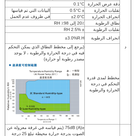
دقة عرض الحرارة
0.1°C
تقلبات الحرارة
± 0.5°C
البيانات التي تم قياسها
في ظروف عدم الحمل
انحراف الحرارة
±2.0°C
نطاق الرطوبة
20٪ إلى 98٪ RH
تقلبات الرطوبة
± 2.5% RH
انحراف الرطوبة
±3.0%R.H
د
(يرجع إلى مخطط النطاق الذي يمكن التحكم
فيه في درجة الحرارة والرطوبة ، لا يوجد
مصدر رطوبة أو حرارة)
مخطط لمدى قدرة
التحكم في درجة
الحرارة والرطوبة
≤75dB (A) (يتم قياسه في غرفة معزولة عن
الصوت بدرجة حرارة محيطة تبلغ 25 درجة