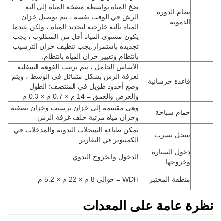
ضخ المياه بواسطة مضخة المياه إلى آلية
نظام الدورة
الرش.في الوقت نفسه ، يتم توصيل خزان
الدموية
المياه بآلية خارجية لتجديد المياه ، ولكن عندما
يكون مستوى المياه أقل من المطلوب ، يجب
تجديده باستمرار.يجب تنظيف خزان الترسيب
بانتظام وتغيير خزان المياه بانتظام.
الأساس الحامل ، يتم ترتيب الفوهة السفلية
لغرفة الرش بشكل متماثل في الوسط ، ويتم
قاعدة خرسانية
وضع أخدود طويل في المنتصف: الطول
والعرض والعمق = 14 م × 0.7 م × 0.3 م
وهي مقسمة إلى خزان ترسيب وخزان تصفية
حمام سباحة
وخزان مياه مرتبة خلف غرفة الرش
يمكن طباعة السجلات اليدوية والمدخلات في
سجل تسرب
الكمبيوتر في التقارير
دخول السيارة
الدخول والخروج اليدوي
وخروجها
منطقة المختبر
WDH = حوالي 8 م × 22 م × 5.2 م
نظرة عامة على المعدات