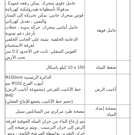
حامل علوي متحرك: يمكن رفعه عموديًا ،
مدفوعًا بأسطوانة هيدروليكية كهربائية
قوس متحرك جانبي: يمكن تحريكه إلى اليسار
واليمين ، تعديل كهربائي
حامل أمامي متحرك: حركة يدوية ، عجلات
حامل فوهة
بأرجل دعم تسوية
الدعامة الخلفية: مثبتة على الجانب الخلفي
لغرفة الاستحمام
القوس السفلي: ثابت في الأخدود 0.2 متر
تحت الأرض
ضغط المياه
150 ± 10 كيلو باسكال
الدائرة الرئيسية Φ150mm
أنبوب الفرع Φ102 مم
أنابيب الرش
خط الأنابيب الفرعي (مجموعة أنابيب الرش)
Φ40
(حجم خط الأنابيب يخضع للإنتاج الفعلي)
مضخة إمداد
مضخة طرد مركزي من الستانلس ستيل
المياه
يتم إرجاع الماء من خزان المياه الجوفية لغرفة
الرش إلى خزان الترسيب ، ويتم ترشيحه إلى
خزان التخزين بواسطة المرشح الثانوي ، ويتم