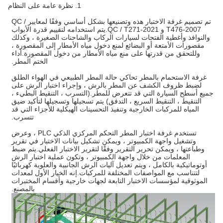
1. نظرة عامة على النظام
تم تصميم غرفة الاختبار هذه وتصنيعها بشكل أساسي وفقًا لمعايير QC /
T476-2007 و QC / T271-2021.يتم استخدامه لتقييم قدرة الأبواب
والنوافذ وأغطية الفتحات لسيارات الركاب والشاحنات الصغيرة ، وكذلك
مقصورات الأمتعة أو البضائع لمنع دخول مياه الأمطار إلى المقصورة ،
وللتحقق من قدرتها على منع مياه الأمطار من دخول المقصورة.أداء
الختم المطر.
غرفة الاستحمام بالمطر تحاكي حالة المطر الطبيعي في الهواء الطلق
لضبط ظروف الكشف عن المطر بالرش ، وإجراء اختبار الرش على
جميع أسطح السيارة التي قد تتعرض للمطر.(التسرب ، التنقيط البطيء ،
التنقيط ، التنقيط السريع ، التدفق) يتم تسجيلها وتسجيلها لتأكيد ضيق
المياه للمركبات الخارجية وتنفيذ التحسينات الهيكلية للأجزاء التي قد
تتسرب.
تستخدم غرفة اختبار المطر التحكم المركزي الذكي PLC ، وعرض
وتشغيل واجهة الكمبيوتر ، ويمكن تشكيل بيانات الاختبار في تقرير
وطباعتها ، ويمكن تحرير التقرير وفقًا لتقرير الاختبار الفعلي.يتم ضبط
المعلمات من خلال واجهة الكمبيوتر ، وتكون عملية اختبار الرش
أوتوماتيكية بالكامل ، ويتم تعديل آليات الرش الجانبية والعلوية كهربائيًا
لتتناسب مع المواصفات المختلفة للمركبات.إنه الخيار الأول لمعدات
الموثوقية لمؤسسات الاختبار التابعة لجهات خارجية وأقسام المختبرات
بالمصنع.