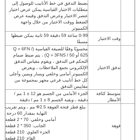
بضبط التدفق في خط الأنابيب للوصول إلى
متطلبات الاختبار القياسية.يمكن عرض اختيار
عنصر الاختبار وعرض التدفق وقيمة عرض
الضغط ووقت الاختبار من خلال واجهة
الكمبيوتر
0-99 ساعة 59 دقيقة 59 ثانية يمكن ضبطها
وقت الاختبار
مسبقًا
محسوبًا وفقًا للصيغة القياسية (Q = 6FN /
625 أو Q = 3FNS / 50) ، يتم ضبط صمام
التحكم في التدفق ، ويقوم مقياس التدفق
تدفق الاختبار
الإلكتروني بجمع الملاحظات ، ويعرض
الكمبيوتر.أمامي وخلفي ويسار ويمين وأعلى
كل خط أنابيب فرعي مجهز بمجموعة من
مقاييس التدفق
متوسط ​​كثافة
الجزء الأمامي من الجسم هو 12 ± 1 مم /
الأمطار
دقيقة ، وبقية الجسم 8 ± 1 مم / دقيقة
يبلغ قطر فتحة الفوهة Ф2.5 مم ، ويتم تقريب
النهاية بمقدار 60 درجة.
أمامي وخلفي: 70 * 2 قطعة
فوهة
الجانب: 350 * 2 قطعة
الجزء العلوي: 210 قطعة
القاع: 210 قطعة