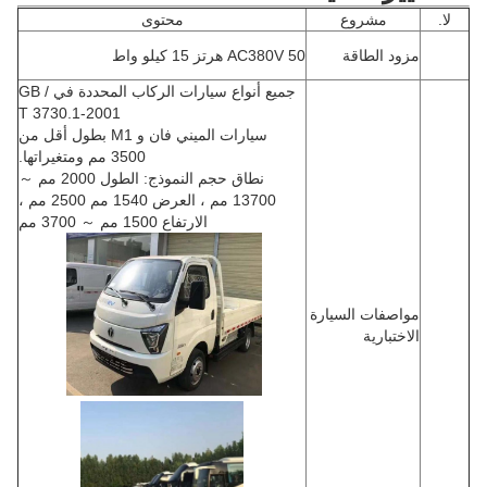
لا.
مشروع
محتوى
مزود الطاقة
AC380V 50 هرتز 15 كيلو واط
جميع أنواع سيارات الركاب المحددة في GB /
T 3730.1-2001
سيارات الميني فان و M1 بطول أقل من
3500 مم ومتغيراتها.
نطاق حجم النموذج: الطول 2000 مم ～
13700 مم ، العرض 1540 مم 2500 مم ،
الارتفاع 1500 مم ～ 3700 مم
مواصفات السيارة
الاختبارية