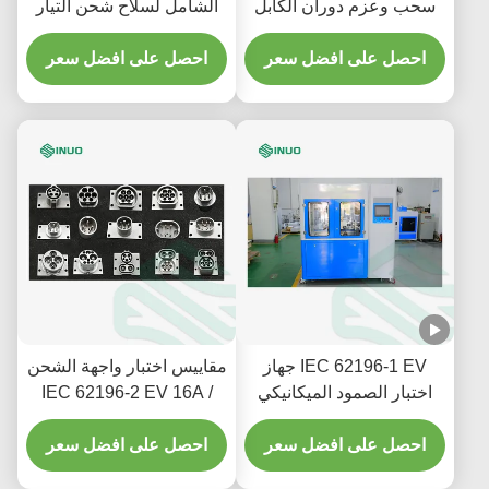
سحب وعزم دوران الكابل
الشامل لسلاح شحن التيار
لمحطات شحن السيارات
المتردد
الكهربائية
احصل على افضل سعر
احصل على افضل سعر
IEC 62196-1 EV جهاز
مقاييس اختبار واجهة الشحن
اختبار الصمود الميكانيكي
IEC 62196-2 EV 16A /
للاتصالات مع servo drive
32A / 63A
احصل على افضل سعر
احصل على افضل سعر