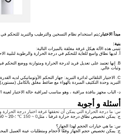
مبدأ الاختبار:
يتم استخدام نظام التسخين والترطيب والتبريد للتحكم في در
بنية:
تتبنى هذه الآلة هيكل غرفة مغلقة بالميزات التالية:
أ. لديها نطاق واسع للغاية للتحكم في درجة الحرارة والرطوبة لتلبية ال
B. إنها تعتمد على تعديل فريد لدرجة الحرارة ومتوازنة ووضع التحكم 
وثبات عالي.
C. الاختيار التلقائي لدائرة التبريد: جهاز التحكم الأوتوماتيكي لديه ال
التبريد وحدة التكثيف المبردة بالهواء مع ضاغط مغلق بالكامل (مستورد).
د- الباب مجهز بنافذة مراقبة ، وهو مناسب لمراقبة حالة الاختبار لعينة الا
أسئلة و أجوبة
س: ما درجة الحرارة التي يمكن أن تحققها غرفة اختبار درجة الحرارة و
ج: يمكن تخصيص نطاق درجة حرارة غرفنا ، مثل
0 ~ 150 ℃ ؛
-20 ~ 150 درجة مئوية ؛- 40 ~ 150 درجة مئوية ؛- 70 ~ 150 ℃ ، إلخ.
س: ما هي خيارات الحجم لهذا الجهاز؟
ج: يمكن تخصيص حجم الجهاز وفقًا لأحجام ومتطلبات عينة العميل المحد