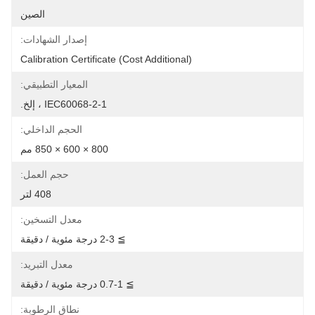
الصين
إصدار الشهادات:
Calibration Certificate (Cost Additional)
المعيار التطبيقي:
IEC60068-2-1 ، إلخ.
الحجم الداخلي:
800 × 600 × 850 مم
حجم العمل:
408 لتر
معدل التسخين:
≧ 2-3 درجة مئوية / دقيقة
معدل التبريد:
≧ 0.7-1 درجة مئوية / دقيقة
نطاق الرطوبة: