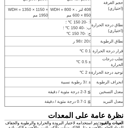
حجم الغرفة
(اختياري)
408 لتر ، WDH = 800 ×
WDH = 1350 × 1150 ×
600 × 850 مم
1950 مم
أ: -20 150 ℃ ؛
نطاق درجة الحرارة
ب: -40 150 ℃ ؛
(اختياري)
ج: -70 150 ℃
نطاق الرطوبة
20٪ 98٪ ر
قرار درجة الحرارة
0.1 ℃
تقلب درجات
± 0.5 ℃
الحرارة
توحيد درجة الحرارة
± 2 ℃
انحراف الرطوبة
± 3٪ رطوبة نسبية
معدل التسخين
≧ 2-3 درجة مئوية / دقيقة
معدل التبريد
≧ 0.7-1 درجة مئوية / دقيقة
نظرة عامة على المعدات
العينات والقيود:
يتم استخدامه لاختبار البرودة والحرارة والرطوبة والجفاف
للمواد الخام والأجهزة مثل الإلكترونيات والكهربائيين والأجهزة الكهربائية