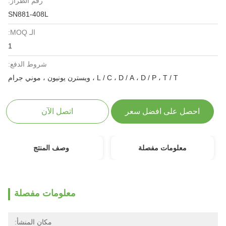
رقم الطراز:
SN881-408L
الـ MOQ:
1
شروط الدفع:
L / C ، D / A ، D / P ، T / T ، ويسترن يونيون ، موني جرام
احصل على افضل سعر
اتصل الآن
معلومات مفصلة
وصف المنتج
معلومات مفصلة
مكان المنشأ: