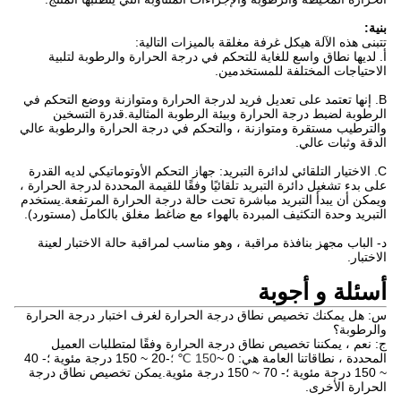
بنية:
تتبنى هذه الآلة هيكل غرفة مغلقة بالميزات التالية:
أ. لديها نطاق واسع للغاية للتحكم في درجة الحرارة والرطوبة لتلبية
الاحتياجات المختلفة للمستخدمين.
B. إنها تعتمد على تعديل فريد لدرجة الحرارة ومتوازنة ووضع التحكم في
الرطوبة لضبط درجة الحرارة وبيئة الرطوبة المثالية.قدرة التسخين
والترطيب مستقرة ومتوازنة ، والتحكم في درجة الحرارة والرطوبة عالي
الدقة وثبات عالي.
C. الاختيار التلقائي لدائرة التبريد: جهاز التحكم الأوتوماتيكي لديه القدرة
على بدء تشغيل دائرة التبريد تلقائيًا وفقًا للقيمة المحددة لدرجة الحرارة ،
ويمكن أن يبدأ التبريد مباشرة تحت حالة درجة الحرارة المرتفعة.يستخدم
التبريد وحدة التكثيف المبردة بالهواء مع ضاغط مغلق بالكامل (مستورد).
د- الباب مجهز بنافذة مراقبة ، وهو مناسب لمراقبة حالة الاختبار لعينة
الاختبار.
أسئلة و أجوبة
س: هل يمكنك تخصيص نطاق درجة الحرارة لغرف اختبار درجة الحرارة
والرطوبة؟
ج: نعم ، يمكننا تخصيص نطاق درجة الحرارة وفقًا لمتطلبات العميل
المحددة ، نطاقاتنا العامة هي: 0 ~
150 ℃ ؛
-20 ~ 150 درجة مئوية ؛- 40
~ 150 درجة مئوية ؛- 70 ~ 150 درجة مئوية.يمكن تخصيص نطاق درجة
الحرارة الأخرى.