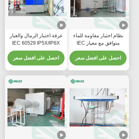
نظام اختبار مقاومة للماء
غرفة اختبار الرمال والغبار
متوافق مع معيار IEC
IEC 60529 IP5X/IP6X
60529 IPX1 ~ 8 للأجهزة
للمنتجات الإلكترونية
الصناعية والمنزلية
احصل على افضل سعر
والسيارات
احصل على افضل سعر