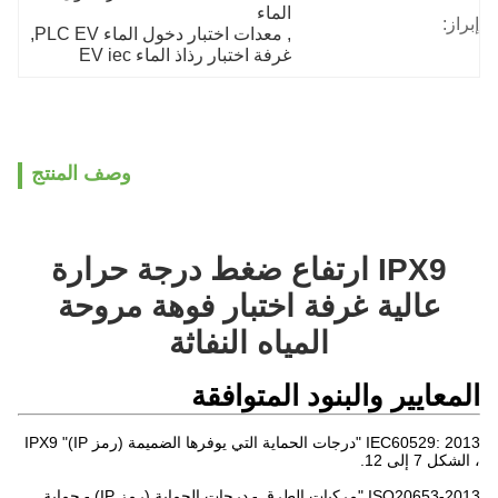
الماء
إبراز:
, 
معدات اختبار دخول الماء PLC EV
, 
غرفة اختبار رذاذ الماء EV iec
وصف المنتج
IPX9 ارتفاع ضغط درجة حرارة
عالية غرفة اختبار فوهة مروحة
المياه النفاثة
المعايير والبنود المتوافقة
IEC60529: 2013 "درجات الحماية التي يوفرها الضميمة (رمز IP)" IPX9
، الشكل 7 إلى 12.
ISO20653-2013 "مركبات الطرق - درجات الحماية (رمز IP) - حماية