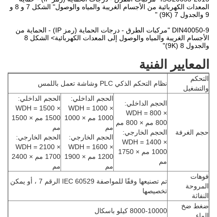
المعدات الكهربائية من الأجسام الغريبة والمياه والوصول" الشكل 7 و 8 و
9 والجدول 7 (9K) "
DIN40050-9 "مركبات الطرق - درجات الحماية (رمز IP) - الحماية من
الأجسام الغريبة والمياه والوصول إلى المعدات الكهربائية> الشكل 8
والجدول 8 (9K)"
المعايير الفنية
التحكم
نظام التحكم الذكي PLC وشاشة تعمل باللمس
والتشغيل
الحجم الداخلي:
الحجم الداخلي:
الحجم الداخلي:
WDH = 1500 ×
WDH = 1000 ×
WDH = 800 ×
1000 مم × 1000
1500 مم × 1500
800 مم × 800 مم
مم
مم
حجم الغرفة
الحجم الخارجي:
الحجم الخارجي:
الحجم الخارجي:
WDH = 1400 ×
WDH = 2100 ×
WDH = 1600 ×
1000 مم × 1750
1200 مم × 1900
1700 مم × 2400
مم
مم
مم
فوهات
تم تصنيعها وفقًا للمواصفة IEC 60529 الرقم 7 ، أو يمكن
المروحة
تخصيصها
النفاثة
ضغط ضخ
8000-10000 كيلو باسكال
الماء