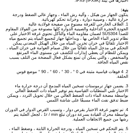
اختبارها في بيئة IPX9 (IPX9K).
بنية:
يتكون الجهاز من هيكل ، وآلية رش الماء ، وجهاز عالي الضغط ودرجة
حرارة عالية ، وصينية دوارة ، وخزانة تحكم كهربائية.
1. الغلاف الخارجي للغرفة مصنوع من صفيحة فولاذية عالية
الجودة.الحجرة الداخلية والصينية الدوارة كلها مصنوعة من الفولاذ المقاوم
للصدأ SUS304 لضمان مقاومة الماء والتآكل.تحتوي غرفة الاختبار على
نظام تدوير الماء الخاص بها ، وبداخلها جهاز لتجميع المياه.يتم تجميع مياه
الاختبار تلقائيًا في خزان تخزين المياه من خلال الهيكل المعدني.يمكن
التحكم في مدخل المياه تلقائيًا من خلال صمام العوامة في خزان المياه ،
ويمكن للنظام أن يعطي إنذارات للكشف عن مستوى الماء المرتفع
والمنخفض ، والتي يمكن أن تمنع بشكل فعال المضخة من التلف بسبب
نقص المياه الجافة.
2. 4 فوهات قياسية مثبتة في 0 ° ، 30 ° ، 60 ° ، 90 ° موضع قوس
الحلقة.
3. يضمن جهاز ترموستات تسخين المياه المدمج أن درجة حرارة ماء
الاختبار تلبي المتطلبات القياسية.يتم توفير المياه ذات الضغط العالي
بواسطة مضخة الماء ذات الضغط العالي من خلال تحويل التردد ، ويمكن
ضبط تدفق نفث الماء مسبقًا على شاشة اللمس.
4. تم تجهيز غرفة الاختبار بقرص دوار ، وتسبب القرص الدوار في الدوران
بواسطة محرك القيادة بسرعة دوران تبلغ 1r / min ، لجعل العلبة يتم
رشها من جميع الاتجاهات العملية.
5. يتم التحكم في تسخين المياه ، ودرجة الحرارة الثابتة ، وضغط الماء ،