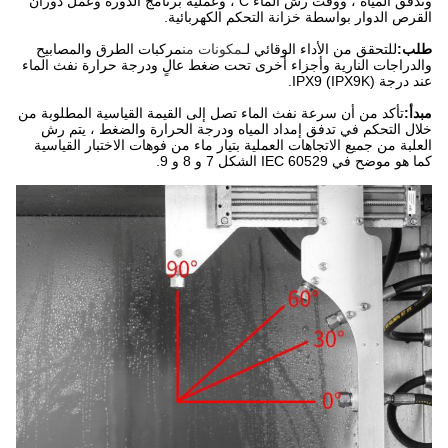
وتدفق المياه ، ووقت رش الماء C ، وعملية برنامج الدورة وعمل دوران
القرص الدوار بواسطة خزانة التحكم الكهربائية.
طلب:
للتحقق من الأداء الوقائي لـ
مكونات من
مركبات الطرق والمصابيح
والدراجات النارية وأجزاء أخرى تحت ضغط عالٍ ودرجة حرارة نفث الماء
عند درجة IPX9 (IPX9K).
مبدأ:
تأكد من أن سرعة نفث الماء تصل إلى القيمة القياسية المطلوبة من
خلال التحكم في تدفق إمداد المياه ودرجة الحرارة والضغط ، يتم رش
العلبة من جميع الاتجاهات العملية بتيار ماء من فوهات الاختبار القياسية
كما هو موضح في IEC 60529 الشكل 7 و 8 و 9.