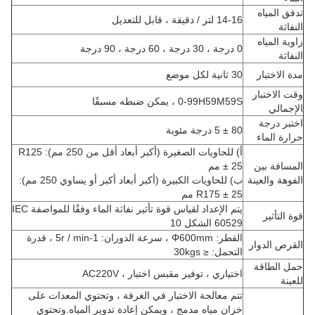
تدفق المياه
14-16 لتر / دقيقة ، قابل للتعديل
النفاثة
زاوية المياه
0 درجة ، 30 درجة ، 60 درجة ، 90 درجة
النفاثة
مدة الاختبار
30 ثانية لكل موضع
وقت الاختبار
0-99H59M59S ، يمكن ضبطه مسبقًا
الإجمالي
اختبر درجة
80 ± 5 درجة مئوية
حرارة الماء
أ) للحاويات الصغيرة (أكبر أبعاد أقل من 250 مم): R125
المسافة بين
± 25 مم
الفوهة والعينة
ب) للحاويات الكبيرة (أكبر أبعاد أكبر أو يساوي 250 مم):
R175 ± 25 مم
يتم الإعداد لقياس قوة تأثير نفاثة الماء وفقًا للمواصفة IEC
قوة التأثير
60529 الشكل 10
القطر: Φ600mm ، سرعة الدوران: 1-5r / min ، قدرة
القرص الدوار
التحمل: ≤ 30kgs
حمل الطاقة
اختياري ، توفير مقبس اختبار ، AC220V
للعينة
تتم معالجة الاختبار في الغرفة ، وتحتوي المعدات على
خزان مياه مدمج ، ويمكن إعادة تدوير المياه.وتحتوي