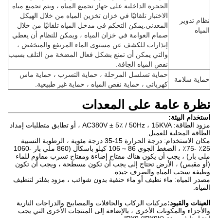
الحجرة الداخلية على جهاز تجميع المياه ، ويتم تجميع مياه
الاختبار تلقائيًا في خزان تخزين المياه من خلال الهيكل
نظام تدوير
المعدني.يمكن التحكم في مدخل المياه تلقائيًا من خلال
المياه
صمام العوامة في خزان المياه ، ويمكن للنظام أن يعطي
إنذارات للكشف عن مستوى الماء المرتفع والمنخفض ،
والتي يمكن أن تمنع بشكل فعال المضخة من التلف بسبب
نقص المياه الجافة.
حماية تسلسل المرحلة ، حماية التسرب ، حماية ماس
حماية سلامة
كهربائى ، حماية نقص المياه ، حماية غير طبيعية.
نظرة عامة على المعدات
استخدام البيئة:
مزود الطاقة: AC380V ± 5٪ / 50Hz ، 15KVA ، أو تطابق متطلبات إمداد
الطاقة المحلية للعميل.
مكان الاستخدام: درجة الحرارة 15-35 درجة مئوية ، الرطوبة النسبية
25٪ -75٪ ، الضغط الجوي 86 ~ 106 كيلو باسكال (860 ملي بار -1060
ملي بار) ، يجب أن يكون هناك مفتاح إضاءة ومفتاح تسرب مقاوم للماء
(أو مقبس) ، الأرض تحتاج إلى يجب أن تكون مسطحة ، ويجب أن تكون
وظيفة سحب المياه والصرف جيدة.
مصدر المياه: ماء نظيف أو ماء حنفية بدون شوائب ، مزود بفلتر لتنظيف
المياه.
العينات والقيود:
مركبات الركاب والحافلات والمصابيح والدراجات النارية
والأجزاء والمكونات الأخرى ، بالإضافة إلى المنتجات الأخرى التي يجب