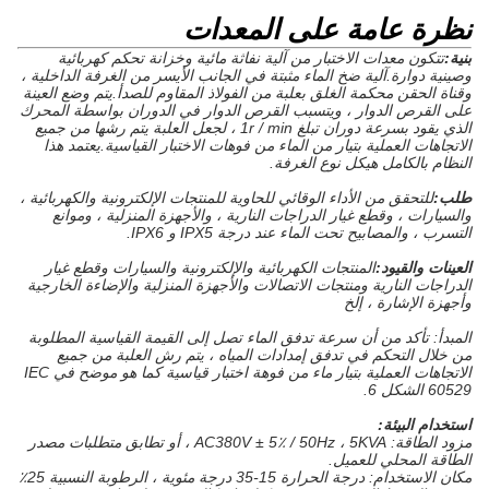
نظرة عامة على المعدات
بنية:
تتكون معدات الاختبار من آلية نفاثة مائية وخزانة تحكم كهربائية
وصينية دوارة.آلية ضخ الماء مثبتة في الجانب الأيسر من الغرفة الداخلية ،
وقناة الحقن محكمة الغلق بعلبة من الفولاذ المقاوم للصدأ.يتم وضع العينة
على القرص الدوار ، ويتسبب القرص الدوار في الدوران بواسطة المحرك
الذي يقود بسرعة دوران تبلغ 1r / min ، لجعل العلبة يتم رشها من جميع
الاتجاهات العملية بتيار من الماء من فوهات الاختبار القياسية.يعتمد هذا
النظام بالكامل هيكل نوع الغرفة.
طلب:
للتحقق من الأداء الوقائي للحاوية للمنتجات الإلكترونية والكهربائية ،
والسيارات ، وقطع غيار الدراجات النارية ، والأجهزة المنزلية ، وموانع
التسرب ، والمصابيح تحت الماء عند درجة IPX5 و IPX6.
العينات والقيود:
المنتجات الكهربائية والإلكترونية والسيارات وقطع غيار
الدراجات النارية ومنتجات الاتصالات والأجهزة المنزلية والإضاءة الخارجية
وأجهزة الإشارة ، إلخ
المبدأ: تأكد من أن سرعة تدفق الماء تصل إلى القيمة القياسية المطلوبة
من خلال التحكم في تدفق إمدادات المياه ، يتم رش العلبة من جميع
الاتجاهات العملية بتيار ماء من فوهة اختبار قياسية كما هو موضح في IEC
60529 الشكل 6.
استخدام البيئة:
مزود الطاقة: AC380V ± 5٪ / 50Hz ، 5KVA ، أو تطابق متطلبات مصدر
الطاقة المحلي للعميل.
مكان الاستخدام: درجة الحرارة 15-35 درجة مئوية ، الرطوبة النسبية 25٪