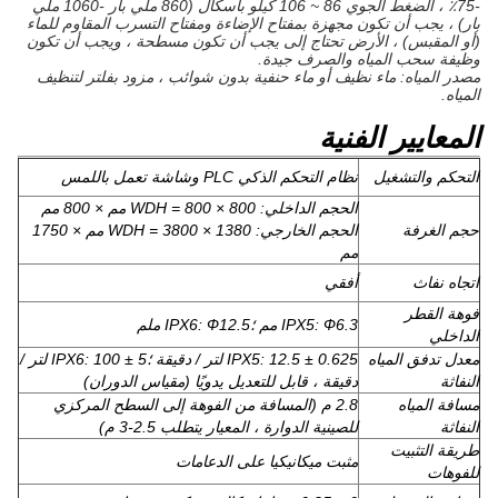
-75٪ ، الضغط الجوي 86 ~ 106 كيلو باسكال (860 ملي بار -1060 ملي
بار) ، يجب أن تكون مجهزة بمفتاح الإضاءة ومفتاح التسرب المقاوم للماء
(أو المقبس) ، الأرض تحتاج إلى يجب أن تكون مسطحة ، ويجب أن تكون
وظيفة سحب المياه والصرف جيدة.
مصدر المياه: ماء نظيف أو ماء حنفية بدون شوائب ، مزود بفلتر لتنظيف
المياه.
المعايير الفنية
التحكم والتشغيل
نظام التحكم الذكي PLC وشاشة تعمل باللمس
الحجم الداخلي: WDH = 800 × 800 مم × 800 مم
حجم الغرفة
الحجم الخارجي: WDH = 3800 × 1380 مم × 1750
مم
اتجاه نفاث
أفقي
فوهة القطر
IPX5: Ф6.3 مم ؛IPX6: Ф12.5 ملم
الداخلي
معدل تدفق المياه
IPX5: 12.5 ± 0.625 لتر / دقيقة ؛IPX6: 100 ± 5 لتر /
النفاثة
دقيقة ، قابل للتعديل يدويًا (مقياس الدوران)
مسافة المياه
2.8 م (المسافة من الفوهة إلى السطح المركزي
النفاثة
للصينية الدوارة ، المعيار يتطلب 2.5-3 م)
طريقة التثبيت
مثبت ميكانيكيا على الدعامات
للفوهات