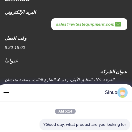
البريد الإلكتروني
sales@evtestequipment.com
وقت العمل
8:30-18:00
عنواننا
عنوان الشركة
الغرفة 101، الطابق الأول، رقم 6، الشارع الثالث، منطقة بينغشان
الصناعية، شارع شيبي، منطقة بانيو، قوانغتشو، الصين
Sinuo
عنوان المصنع
الغرفة 101، الطابق الأول، رقم 6، الشارع الثالث، منطقة بينغشان
5:14 AM
الصناعية، شارع شيبي، منطقة بانيو، قوانغتشو، الصين
هاتف
Good day, what product are you looking for?
+86--13527656435