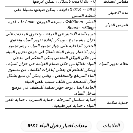
مقياس الضغط
0 ~ 0.25 ميجا باسكال ، يمكن عرضها
0.01S ～ 99.9 دقيقة ، يمكن ضبطها مسبقًا على
مدة الاختبار
شاشة اللمس
القطر: Φ400mm ، سرعة الدوران: 1r / min ، قدرة
القرص الدوار
Bearin: ≤50kgs
تتم معالجة الاختبار في الغرفة ، وتحتوي المعدات على
خزان مياه مدمج ، ويمكن إعادة تدوير المياه.وتحتوي
الحجرة الداخلية على جهاز تجميع المياه ، ويتم تجميع
رش الاختبار ورش الماء تلقائيًا في خزان تخزين المياه
من خلال الهيكل المعدني.يمكن التحكم في مدخل
نظام تدوير المياه
المياه تلقائيًا من خلال صمام العوامة في خزان المياه ،
ويمكن للنظام أن يعطي إنذارات للكشف عن مستوى
الماء المرتفع والمنخفض ، والتي يمكن أن تمنع بشكل
فعال المضخة من التلف بسبب نقص المياه
الجافة.أيضا ، يوجد جهاز تصفية للتنظيف في موضع
مدخل المياه.
حماية تسلسل المرحلة ، حماية التسرب ، حماية نقص
حماية سلامة
المياه ، حماية غير طبيعية.
العلامات:
معدات اختبار دخول الماء IPX1