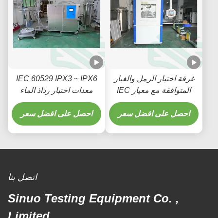
غرفة اختبار الرمل والغبار
IEC 60529 IPX3 ~ IPX6
المتوافقة مع معيار IEC
معدات اختبار رذاذ الماء
60529 لاختبار متانة
للمنتجات الإلكترونية
المكونات الإلكترونية
احصل على افضل سعر
ومنتجات السيارات
احصل على افضل سعر
والسيارات
اتصل بنا
Sinuo Testing Equipment Co. ,
Limited