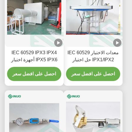
معدات الاختبار IEC 60529
IEC 60529 IPX3 IPX4
IPX1/IPX2 حل اختبار
IPX5 IPX6 أجهزة اختبار
السقوط الرأسي للمياه
رذاذ المطر في الأنابيب
احصل على افضل سعر
المذبذبة
احصل على افضل سعر