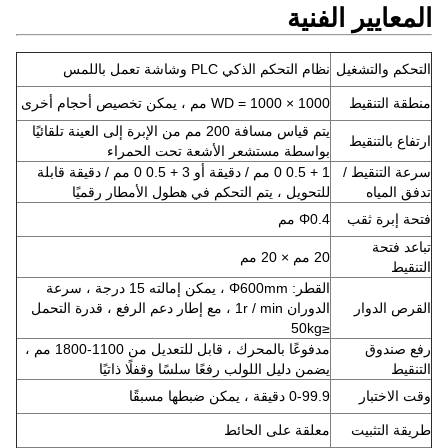
المعايير الفنية
التحكم والتشغيل
نظام التحكم الذكي PLC وشاشة تعمل باللمس
منطقة التنقيط
WD = 1000 × 1000 مم ، يمكن تخصيص أحجام أخرى
يتم قياس مسافة 200 مم من الإبرة إلى العينة تلقائيًا
ارتفاع بالتنقيط
بواسطة مستشعر الأشعة تحت الحمراء
سرعة التنقيط /
1 + 0.5 0 مم / دقيقة أو 3 + 0.5 0 مم / دقيقة قابلة
تدفق المياه
للتحويل ، يتم التحكم في هطول الأمطار رقميًا
فتحة إبرة ثقب
Φ0.4 مم
تباعد فتحة
20 مم × 20 مم
التنقيط
القطر: Φ600mm ، يمكن إمالته 15 درجة ، سرعة
القرص الدوار
الدوران 1r / min ، مع إطار دعم الرفع ، قدرة التحمل
≤50kg
رفع صندوق
مدفوعًا بالمحرك ، قابل للتعديل من 1100-1800 مم ،
التنقيط
يضمن دليل اللولب رفعًا سلسًا وقفلًا ذاتيًا
وقت الاختبار
0-99.9 دقيقة ، يمكن ضبطها مسبقًا
طريقة التثبيت
معلقة على الحائط