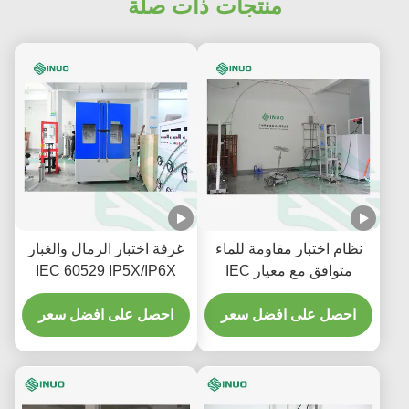
منتجات ذات صلة
نظام اختبار مقاومة للماء
غرفة اختبار الرمال والغبار
متوافق مع معيار IEC
IEC 60529 IP5X/IP6X
60529 IPX1 ~ 8 للأجهزة
للمنتجات الإلكترونية
الصناعية والمنزلية
احصل على افضل سعر
والسيارات
احصل على افضل سعر