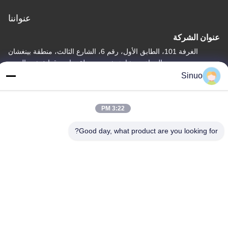
عنواننا
عنوان الشركة
الغرفة 101، الطابق الأول، رقم 6، الشارع الثالث، منطقة بينغشان
الصناعية، شارع شيبي، منطقة بانيو، قوانغتشو، الصين
Sinuo
عنوان المصنع
الغرفة 101، الطابق الأول، رقم 6، الشارع الثالث، منطقة بينغشان
الصناعية، شارع شيبي، منطقة بانيو، قوانغتشو، الصين
3:22 PM
هاتف
Good day, what product are you looking for?
+86--13527656435
الصين جودة جيدة معدات اختبار المركبات الكهربائية المورد. حقوق الطبع
والنشر © -2026 Sinuo Testing Equipment Co. , Limited جميع
الحقوق محفوظة