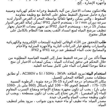
وأجهزة الإشارة ، إلخ.
بناء:
تتكون معدات الاختبار من آلية بالتنقيط وخزانة تحكم كهربائية وصينية
دوارة.حامل صندوق التنقيط معلق على الحائط مع وظيفة مقاومة
السقوط ، والتي يمكن رفعها تلقائيًا بواسطة المحرك.القرص الدوار لديه
سرعة دوران 1r / min ، يستخدم لاختبار IPX1 ؛يمكن إمالة القرص الدوار
بمقدار 15 درجة ، ويستخدم لاختبار IPX2.تم تجهيز معدات الاختبار بجهاز
تنظيف مرشح المياه لمنع انسداد الثقب.يعتمد هذا النظام بالكامل على
هيكل مفتوح.
طلب:
للتحقق من الأداء الوقائي للحاوية للمنتجات الإلكترونية والكهربائية
والسيارات وقطع غيار الدراجات النارية والأجهزة المنزلية والأختام
والمصابيح تحت الماء المتقطر عند درجة IPX1 و IPX2.
مبدأ:
تأكد من أن سرعة التنقيط تصل إلى القيمة القياسية المطلوبة من
خلال التحكم في تدفق إمدادات المياه ، يمكن لمعدات الاختبار أن تنتج
تدفقًا موحدًا لقطرات الماء على كامل مساحة العلبة.
استخدام البيئة:
مزود الطاقة: AC380V ± 5٪ / 50Hz ، 3KVA ، أو تطابق
متطلبات مصدر الطاقة المحلي للعميل.
مكان الاستخدام: درجة الحرارة 15-35 درجة مئوية ، الرطوبة النسبية
25٪ -75٪ ، الضغط الجوي 86 ~ 106 كيلو باسكال (860 ملي بار -1060
ملي بار) ، يجب أن تكون مجهزة بمفتاح الإضاءة ومفتاح التسرب المقاوم
للماء (أو المقبس) ، الأرض تحتاج إلى يجب أن تكون مسطحة ، ويجب أن
تكون وظيفة سحب المياه والصرف جيدة.
مصدر المياه: ماء نظيف أو ماء حنفية بدون شوائب ، مزود بفلتر لتنظيف
المياه.