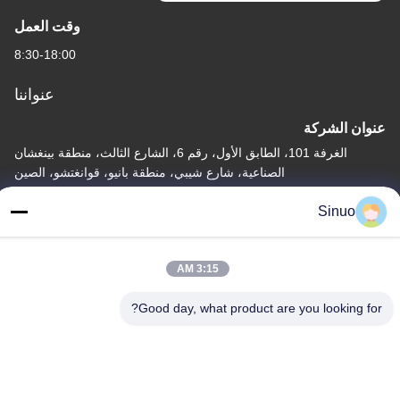
وقت العمل
8:30-18:00
عنواننا
عنوان الشركة
الغرفة 101، الطابق الأول، رقم 6، الشارع الثالث، منطقة بينغشان
الصناعية، شارع شيبي، منطقة بانيو، قوانغتشو، الصين
عنوان المصنع
Sinuo
الغرفة 101، الطابق الأول، رقم 6، الشارع الثالث، منطقة بينغشان
الصناعية، شارع شيبي، منطقة بانيو، قوانغتشو، الصين
3:15 AM
هاتف
Good day, what product are you looking for?
+86--13527656435