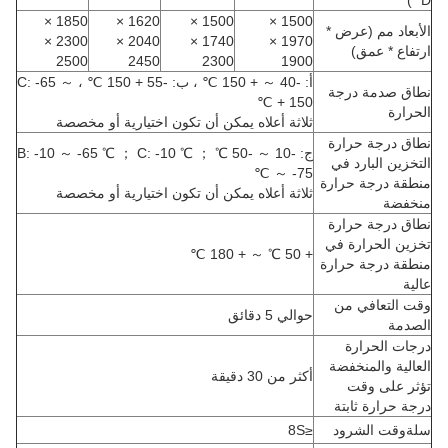
* D)
1850 ×
1620 ×
1500 ×
1500 ×
الأبعاد مم (عرض *
2300 ×
2040 ×
1740 ×
1970 ×
ارتفاع * عمق)
2500
2450
2300
1900
أ: -40 ～ + 150 ℃ ، ب: -55 + 150 ℃ ، C: -65 ～
نطاق صدمة درجة
+ 150 ℃
الحرارة
ثلاثة أعلاه يمكن أن تكون اختيارية أو مخصصة
نطاق درجة حرارة
ج: -10 ～ -50 ℃ ； B: -10 ～ -65 ℃ ； C: -10 ℃
التخزين البارد في
～ -75 ℃
منطقة درجة حرارة
ثلاثة أعلاه يمكن أن تكون اختيارية أو مخصصة
منخفضة
نطاق درجة حرارة
تخزين الحرارة في
+ 50 ℃ ～ + 180 ℃
منطقة درجة حرارة
عالية
وقت التعافي من
حوالي 5 دقائق
الصدمة
درجات الحرارة
العالية والمنخفضة
أكثر من 30 دقيقة
تؤثر على وقت
درجة حرارة ثابتة
سلة
وقت الشرود
≤8S