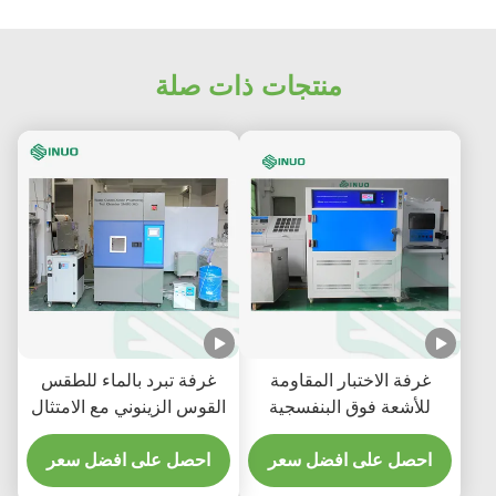
منتجات ذات صلة
غرفة الاختبار المقاومة
غرفة تبرد بالماء للطقس
للأشعة فوق البنفسجية
القوس الزينوني مع الامتثال
للشيخوخة المتسارعة للمواد
لـ ISO 4892 ومساحة
ASTM G154
احصل على افضل سعر
احصل على افضل سعر
التعرض 6500 سم2 لاختبار
البيئة