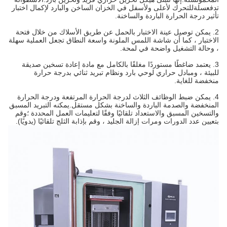
تدفع
سلة
للتحرك لأعلى ولأسفل في الخزان الساخن والبارد لإكمال اختبار
تأثير درجة الحرارة الباردة والساخنة.
2. يمكن توصيل عينة الاختبار بالحمل عن طريق الأسلاك من خلال فتحة
الاختبار ، كما أن شاشة اللمس الملونة واسعة النطاق تجعل العملية سهلة
، وحالة التشغيل واضحة في لمحة.
3. يعتمد ضاغطًا مستوردًا مغلقًا بالكامل مع مادة إعادة تسخين صديقة
للبيئة ، ومبادل حراري لوحي بارد ونظام تبريد ثنائي بدرجة حرارة
منخفضة للغاية.
4. يمكن ضبط الوظائف الثلاث لدرجة الحرارة المرتفعة ودرجة الحرارة
المنخفضة والصدمة الباردة والساخنة بشكل مستقل.يمكنه التبريد المسبق
والتسخين المسبق والاستعداد تلقائيًا وفقًا لتعليمات العمل المحددة ؛وقم
بتعيين عدد الدورات ومرات إزالة الجليد ، وقم بإذابة الثلج تلقائيًا (يدويًا).