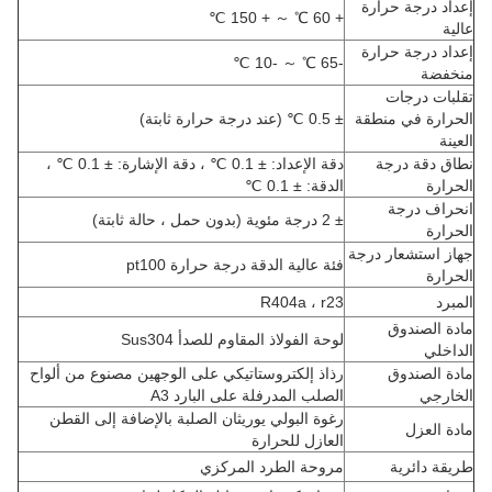
إعداد درجة حرارة
+ 60 ℃ ～ + 150 ℃
عالية
إعداد درجة حرارة
-65 ℃ ～ -10 ℃
منخفضة
تقلبات درجات
الحرارة في منطقة
± 0.5 ℃ (عند درجة حرارة ثابتة)
العينة
نطاق دقة درجة
دقة الإعداد: ± 0.1 ℃ ، دقة الإشارة: ± 0.1 ℃ ،
الحرارة
الدقة: ± 0.1 ℃
انحراف درجة
± 2 درجة مئوية (بدون حمل ، حالة ثابتة)
الحرارة
جهاز استشعار درجة
فئة عالية الدقة درجة حرارة pt100
الحرارة
المبرد
R404a ، r23
مادة الصندوق
لوحة الفولاذ المقاوم للصدأ Sus304
الداخلي
مادة الصندوق
رذاذ إلكتروستاتيكي على الوجهين مصنوع من ألواح
الخارجي
الصلب المدرفلة على البارد A3
رغوة البولي يوريثان الصلبة بالإضافة إلى القطن
مادة العزل
العازل للحرارة
طريقة دائرية
مروحة الطرد المركزي