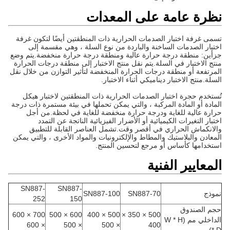
نظرة عامة على المعدات
تسمى غرفة اختبار الصدمات الحرارية ذات المنطقتين أيضًا لتكون غرفة
اختبار الصدمات الساخنة والباردة من نوع السلة ، وهي مقسمة إلى
جزأين: منطقة درجة حرارة عالية ومنطقة درجة حرارة منخفضة.يتم وضع
منتج الاختبار في السلة.يتم نقل منتج الاختبار إلى منطقة درجات الحرارة
المرتفعة أو منطقة درجات الحرارة المنخفضة لتأثير التوازن من خلال نقل
السلة.منتج الاختبار ديناميكي أثناء الاختبار.
تُستخدم حجرة اختبار الصدمات الحرارية ذات المنطقتين لاختبار هيكل
المادة أو المادة المركبة ، والتي يمكن تحملها في بيئة مستمرة ذات درجة
حرارة عالية للغاية ودرجة حرارة منخفضة للغاية في لحظة.من أجل
اختبار التغيرات الكيميائية أو الأضرار الفيزيائية الناتجة عن التمدد
والانكماش الحراري في أقصر وقت.تشمل العناصر القابلة للتطبيق
المعادن والبلاستيك والمطاط والإلكترونيات والمواد الأخرى ، والتي يمكن
استخدامها كأساس أو مرجع لتحسين المنتج.
المعايير الفنية
SN887-
SN887-
نموذج
SN887-70
SN887-100
252
150
حجم الصندوق
700 × 600
600 × 500
500 × 400
500 × 350 ×
الداخلي مم (W * H
× 600
× 500
× 500
400