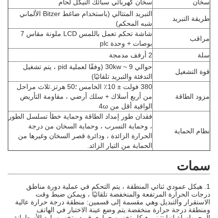
سخان
سخان كهربائي سبائك النيكل لحام
التبريد المتتالي (باستخدام ضاغط Bitzer الألماني
طريقة التبريد
شبه المحكم)
شاشة تحكم تعمل باللمس LCD ملونة مقاس 7
مراقب
بوصات + وحدة plc
سلة
2 أرفف مدمجة
حوالي 9 ~ 30kw (وفقًا لعملية pid ، يتم تشغيل
قوة التشغيل
التدفئة والتبريد تلقائيًا)
380 فولت ± 10٪ الخامس ؛50 هرتز.ثلاث مراحل
مزود الطاقة
من أربع أسلاك + سلك أرضي ، مقاومة التأريض
الواقية أقل من 4ω
فقدان طور إمداد الطاقة وحماية خطأ تسلسل الطور
، وحماية التسرب ، وحماية السخان من درجة
نظام الحماية
الحرارة الزائدة ، ودائرة قصر السخان وغيرها من
الحماية من التيار الزائد.
سمات
1. هيكل عمودي ثنائي المنطقة ، يتم التحكم في عملية دورة مناطق
درجات الحرارة المرتفعة والمنخفضة تلقائيًا ، ويمكن ضبط وقت
الاستقرار والتبديل.وهي مقسمة إلى قسمين: منطقة درجة حرارة عالية
ومنطقة درجة حرارة منخفضة.يتم وضع عينة الاختبار في الهاتف
المحمول
سلة
.إنها تتبنى هيكل تخزين حراري فريد وتخزين بارد.الأسطوانة