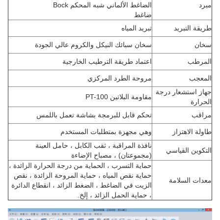
مبرد
الضاغط الألماني شبه المحكم Bock
ضاغط
طريقة التبريد
تبريد المياه
سخان
سخان سبائك النيكل والكروم عالي الجودة
المرطب
اعتماد طريقة الترطيب الخارجية
المعجب
مروحة الطرد المركزي
جهاز استشعار درجة
مقاومة البلاتين PT-100
الحرارة
مراقب
تحكم قابل للبرمجة بشاشة تعمل باللمس
طاولة الاهتزاز
وهي مجهزة بمتطلبات المستخدم
نافذة المراقبة ، ثقب الكابل ، حامل العينة
التكوين القياسي
(مجموعتان) ، مصباح الإضاءة
حماية التسرب ، الحماية من درجة الحرارة الزائدة ،
حماية نقص المياه ، حماية المروحة الزائدة ، نقص
معدات السلامة
الزيت في الضاغط ، الضغط الزائد ، انقطاع الدائرة
، حماية الحمل الزائد ، إلخ.