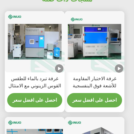
غرفة الاختبار المقاومة
غرفة تبرد بالماء للطقس
للأشعة فوق البنفسجية
القوس الزينوني مع الامتثال
للشيخوخة المتسارعة للمواد
لـ ISO 4892 ومساحة
ASTM G154
احصل على افضل سعر
احصل على افضل سعر
التعرض 6500 سم2 لاختبار
البيئة