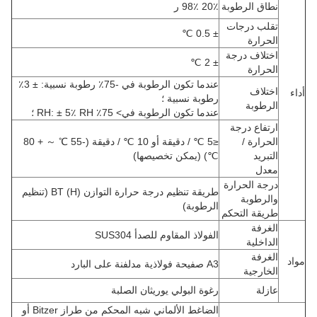
نطاق الرطوبة
20٪ 98٪ ر
تقلب درجات
± 0.5 ℃
الحرارة
اختلاف درجة
± 2 ℃
الحرارة
عندما تكون الرطوبة في -75٪ رطوبة نسبية: ± 3٪
اختلاف
أداء
رطوبة نسبية ؛
الرطوبة
عندما تكون الرطوبة في> 75٪ RH: ± 5٪ RH ؛
ارتفاع درجة
الحرارة /
≤5 ℃ / دقيقة أو 10 ℃ / دقيقة (-55 ℃ ～ + 80
التبريد
℃) (يمكن تخصيصها)
معدل
درجة الحرارة
طريقة تنظيم درجة حرارة التوازن BT (H) (تنظيم
والرطوبة
الرطوبة)
طريقة التحكم
الغرفة
الفولاذ المقاوم للصدأ SUS304
الداخلية
الغرفة
مواد
A3 صفيحة فولاذية مدلفنة على البارد
الخارجية
عازلة
رغوة البولي يوريثان الصلبة
الضاغط الألماني شبه المحكم من طراز Bitzer أو