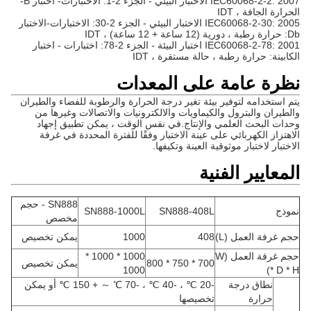
IEC60068-2-2: 2007 الاختبار البيئي - الجزء 2-1: الاختبارات- اختبار B-
الحرارة الجافة ، IDT
IEC60068-2-30: 2005 الاختبار البيئي - الجزء 2-30: الاختبارات-الاختبار
Db: حرارة رطبة ، دورية (12 ساعة + 12 ساعة) ، IDT
IEC60068-2-78: 2001 اختبار البيئة - الجزء 2-78: اختبارات - اختبار
الكابينة: حرارة رطبة ، حالة مستقرة ، IDT
نظرة عامة على المعدات
يتم استخدامه لتوفير بيئة تغير درجة الحرارة والرطوبة للفضاء والطيران
والطيران والبترول والكيماويات والالكترونيات والاتصالات وغيرها من
وحدات البحث العلمي والإنتاج.في نفس الوقت ، يمكن تطبيق إجهاد
الاهتزاز الكهربائي على عينة الاختبار وفقًا للفترة المحددة في غرفة
الاختبار لاختبار موثوقية العينة وتكيفها.
المعايير الفنية
SN888 - حجم
نموذج
SN888-408L
SN888-1000L
مخصص
حجم غرفة العمل (L)
408
1000
يمكن تخصيص
حجم غرفة العمل (W
1000 * 1000 *
700 * 750 * 800
يمكن تخصيص
1000
* D * H)
نطاق درجة
-20 ℃ ، -40 ℃ ، -70 ℃ ～ + 150 ℃ أو يمكن
حرارة
تخصيصها