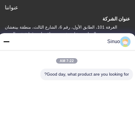
عنواننا
عنوان الشركة
الغرفة 101، الطابق الأول، رقم 6، الشارع الثالث، منطقة بينغشان
الصناعية، شارع شيبي، منطقة بانيو، قوانغتشو، الصين
Sinuo
عنوان المصنع
الغرفة 101، الطابق الأول، رقم 6، الشارع الثالث، منطقة بينغشان
الصناعية، شارع شيبي، منطقة بانيو، قوانغتشو، الصين
7:22 AM
هاتف
Good day, what product are you looking for?
+86--13527656435
الصين جودة جيدة معدات اختبار المركبات الكهربائية المورد. حقوق الطبع
والنشر © -2026 Sinuo Testing Equipment Co. , Limited جميع
الحقوق محفوظة