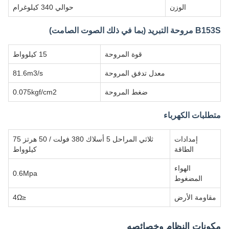
الوزن
حوالي 340 كيلوغرام
B153S مروحة التبريد (بما في ذلك الصوت الصامت)
قوة المروحة
15 كيلوواط
معدل تدفق المروحة
81.6m3/s
ضغط المروحة
0.075kgf/cm2
متطلبات الكهرباء
إمدادات
ثلاثي المراحل 5 أسلاك 380 فولت / 50 هرتز 75
الطاقة
كيلوواط
الهواء
0.6Mpa
المضغوط
مقاومة الأرض
≤4Ω
مكونات النظام وخصائصه