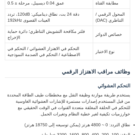
مطابقة القناة
عمق 0.04 ديسيبل، مرحلة ± 0.5
المحول الرقمي /
دقة 24 بت، نطاق ديناميكي: 120dB، تردد
التناظري (DAC)
العينات القصوى 192kHz
فلتر مكافحة التشويش التناظري؛ دائرة حماية
خصائص الدوائر
الإخراج
التحكم في الاهتزاز العشوائي / التحكم في
نوع الاختبار
الاصطناعية / التحكم في الصدمة النموذجية
وظائف مراقب الاهتزاز الرقمي
التحكم العشوائي
يستخدم طريقة موازنة وظيفة النقل مع مخططات طيف الطاقة المحددة
من قبل المستخدم.إصدارات مستمرة للإشارات العشوائية الغاوسية
للتحكم في الحلقة المغلقة متعددة القنوات في الوقت الحقيقي مع
خوارزميات تكيفية لغير خطية النظام وتغيرات الحمل.
نطاق التردد: 0 ~ 4800 هرتز (يمكن توسيعه إلى 18750 هرتز)
الدقة: 100، 200، 400، 800، 1600، 3200 خط طيفي