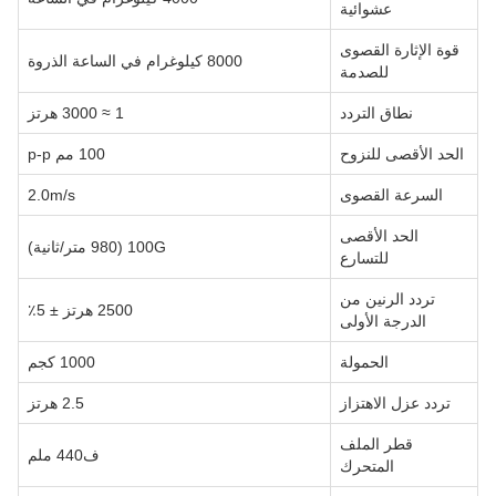
عشوائية
قوة الإثارة القصوى
8000 كيلوغرام في الساعة الذروة
للصدمة
نطاق التردد
1 ≈ 3000 هرتز
الحد الأقصى للنزوح
100 مم p-p
السرعة القصوى
2.0m/s
الحد الأقصى
100G (980 متر/ثانية)
للتسارع
تردد الرنين من
2500 هرتز ± 5٪
الدرجة الأولى
الحمولة
1000 كجم
تردد عزل الاهتزاز
2.5 هرتز
قطر الملف
ف440 ملم
المتحرك