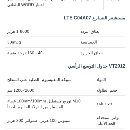
اختبار WORD التلقائي
مستشعر التسارع LTE C04A07
نطاق التردد
1-8000 هرتز
الحساسية
30mv/g
نطاق الحرارة
-40 - 160 درجة مئوية
VT2012 جدول التوسع الرأسي
المواد
سبيكة المغنيسيوم، الصلبة على السطح
حجم الطاولة
2000×1200 مم
M10 توزيع مستطيل 100mm*100mm غطاء
فتحة ثابتة
المسمار من الفولاذ المقاوم للصدأ
تواتر استخدام
سينوس 100 هرتز، عشوائي 200 هرتز
الحد الأعلى