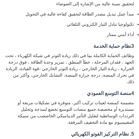
لتحقيق نسبة عالية من الإشارة إلى الضوضاء
مبدأ عمل تبديل مصدر الطاقة لتحقيق كفاءة عالية في التحويل
تكنولوجيا تبادل التيار الكتروني التلقائي
أداء أمني ممتاز
3نظام حماية الخدمة
وظائف الحماية الكاملة بما في ذلك زيادة التوتر في شبكة الكهرباء ، تحت
الجهد ، فقدان المرحلة ، خطأ المنطق ، تمرير وحدة الطاقة ، فوق درجة
الحرارة ، زيادة التيار الخارجي ، زيادة التوتر الخارجي ،قوة القيادة، الزيادة
في تحرك المنصة، درجة حرارة المنصة، التشابك الخارجي، وأكثر من
ذلك.
4منصة التوسع العمودي
مصممة كمنصة لعينات تركيب أكبر، متوفرة في تشكيلات مربعة أو
مستديرة أو مخصصة.جميع منصات التوسيع تخضع لنمذجة وتحليل
الترددات الوسائطية لتقليل التأثير الديناميكي الخاصصب من سبيكة
المغنيسيوم مع مادة التخفيف المرفقة.
5. نظام التركيز الفوتو الكهربائي