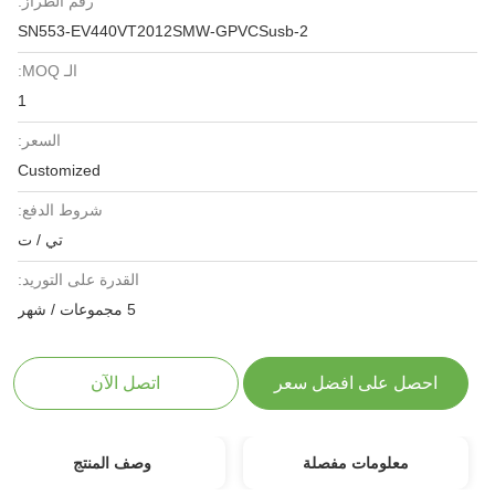
رقم الطراز:
SN553-EV440VT2012SMW-GPVCSusb-2
الـ MOQ:
1
السعر:
Customized
شروط الدفع:
تي / ت
القدرة على التوريد:
5 مجموعات / شهر
احصل على افضل سعر
اتصل الآن
معلومات مفصلة
وصف المنتج