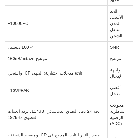
الحد
الأقصى
لمدى
±10000PC
مدخل
الشحن
SNR
> 100 ديسيبل
مرشح
مرشح 160dB/octave
واجهة
ثلاثة مدخلات اختيارية: الجهد، ICP والشحن
الإدخال
أقصى
±10VPEAK
مدخل
محولات
التناظرية
دقة 24 بت، النطاق الديناميكي: 114dB، تردد العينات
الرقمية
القصوى 192kHz
(ADC)
مصدر التيار الثابت المدمج في ICP ومضخم الشحنة ،