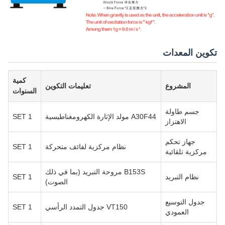
تكوين المعدات
كمية
المشروع
تعليمات التكوين
السنوات
جسم طاولة
A30F44 مولد الإثارة الكهرومغناطيسية
1 SET
الاهتزاز
جهاز تحكم
نظام مركزية لفائف متحركة
1 SET
مركزية تلقائية
B153S مروحة التبريد (بما في ذلك
نظام التبريد
1 SET
الصوت)
جدول التوسيع
VT150 جدول التمدد الرأسي
1 SET
العمودي