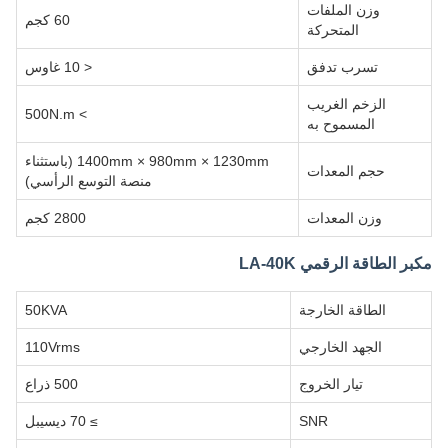
وزن الملفات
60 كجم
المتحركة
تسرب تدفق
< 10 غاوس
الزخم الغريب
> 500N.m
المسموح به
1400mm × 980mm × 1230mm (باستثناء
حجم المعدات
منصة التوسع الرأسي)
وزن المعدات
2800 كجم
مكبر الطاقة الرقمي LA-40K
الطاقة الخارجة
50KVA
الجهد الخارجي
110Vrms
تيار الخروج
500 ذراع
SNR
≥ 70 ديسيبل