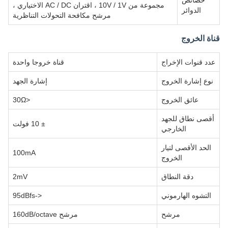
خصائص
مجموعة من 10V / 1V ، اقتران AC / DC الاختياري ،
الدوائر
مرشح مكافحة التحولات التناظرية
قناة الخروج
عدد قنوات الإخراج
قناة خروجا واحدة
نوع إشارة الخروج
إشارة الجهد
عائق الخروج
<30Ω
أقصى نطاق للجهد
± 10 فولت
الخارجي
الحد الأقصى لتيار
100mA
الخروج
دقة النطاق
2mV
التشوه الهارموني
<-95dBfs
مرشح
مرشح 160dB/octave