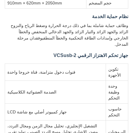
حجم المضخم
910mm × 620mm × 2050mm
نظام حماية الخدمة
وظائف حماية شاملة بما في ذلك درجة الحرارة وضغط الرياح والنزوح
الزائد والجهد الزائد والتيار الزائد والجهد الدخالي المنخفض والخطأ
الخارجي وإمدادات الطاقة التحكمية والخطأ المنطقيوفقدان مرحلة
المدخل.
جهاز تحكم الاهتزاز الرقمي VCSusb-2
تكوين
قنوات دخول متزامنة، قناة خروجا واحدة
الأجهزة
وحدة
وظيفة
الصدمة العشوائية الكلاسيكية
التحكم
حاسوب
جهاز كمبيوتر أصلي مع شاشة LCD
التحكم
التشغيل الإنجليزي، تحليل مجال الزمن ومجال التردد،
البرمجيات
مصدر الإشارة، تحليل مسح التردد الصيني، توليد تقرير