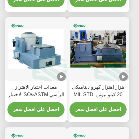
هزاز اهتزاز كهرو ديناميكي
معدات اختبار الاهتزاز
20 كيلو نيوتن MIL-STD-
الرأسي ISO&ASTM لاختبار
810G للاختبار البيئي
المكونات
احصل على افضل سعر
احصل على افضل سعر