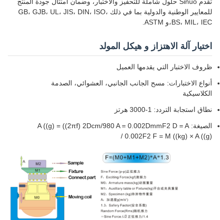
تقدم Sinuo حلول شاملة للتحفيز والاختبار، وضمان امتثال جودة المنتج
للمعايير الوطنية والدولية بما في ذلك GB، GJB، UL، JIS، DIN، ISO،
BS، MIL، IEC،و ASTM.
اختيار آلة الاهتزاز و هيكل المولد
ظروف الاختبار التي يقدمها العميل
أنواع الاختبارات: مسح الجانب الجانبي، العشوائي، الصدمة
الكلاسيكية
نطاق استجابة التردد: 1-3000 هرتز
الصيغة: A ((g) = ((2πf) 2Dcm/980 A = 0.002DmmF2 D = A
/ 0.002F2 F = M ((kg) × A ((g)