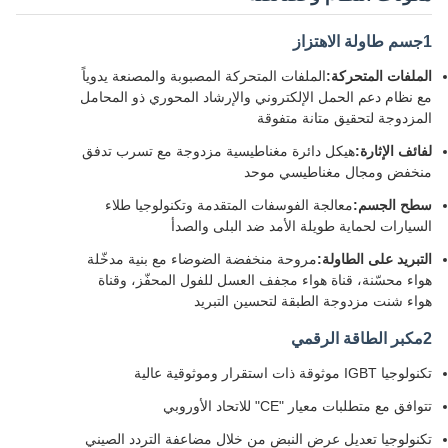
1جسم طاولة الاهتزاز
الملفات المتحركة:
الملفات المتحركة المصبوبة والمصنعة يدوياً
مع نظام دعم الحمل الإلكتروني والإرشاد المحوري ذو المحامل
المزدوجة لتحقيق متانة متفوقة
لفائف الإثارة:
هيكل دائرة مغناطيسية مزدوجة مع تسرب تدفق
منخفض ومجال مغناطيسي موحد
سطح الجسم:
معالجة الفوسفات المتقدمة وتكنولوجيا طلاء
السيارات لحماية طويلة الأمد ضد البلى والصدأ
التبريد على الطاولة:
مروحة منخفضة الضوضاء مع بنية مدخّلة
هواء محسّنة، قناة هواء مجفف العسل للفول المحفّز، وقناة
هواء شنت مزدوجة الطبقة لتحسين التبريد
2مكبر الطاقة الرقمي
تكنولوجيا IGBT موثوقة ذات استقرار وموثوقية عالية
تتوافق مع متطلبات معيار "CE" للاتحاد الأوروبي
تكنولوجيا تعديل عرض النبض من خلال مضاعفة التردد الصيني