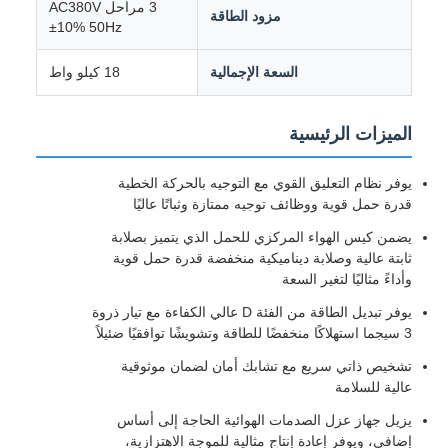
3 مراحل AC380V
مزود الطاقة
±10% 50Hz
السعة الإجمالية
18 كيلو واط
الميزات الرئيسية
يوفر نظام التعليق القوي مع التوجيه بالحركة الخطية
قدرة حمل قوية ووظائف توجيه ممتازة وثباتًا عاليًا
يضمن كيس الهواء المركزي للحمل الذي يتميز بصلابة
ثابتة عالية وصلابة ديناميكية منخفضة قدرة حمل قوية
وأداءً مثاليًا لتغير السعة
يوفر تبديل الطاقة من الفئة D عالي الكفاءة مع تيار ذروة
3 سيجما استهلاكًا منخفضًا للطاقة وتشويشًا توافقيًا ضئيلاً
تشخيص ذاتي سريع مع تشابك أمان لضمان موثوقية
عالية للسلامة
يزيل جهاز عزل الصدمات الهوائية الحاجة إلى أساس
إضافي، ويوفر إعادة إنتاج مثالية للموجة الاهتزازية،