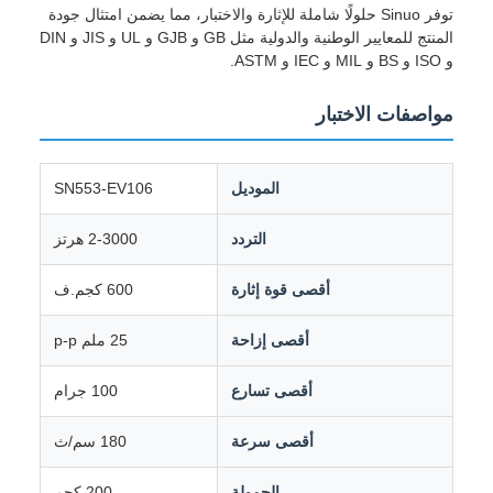
توفر Sinuo حلولًا شاملة للإثارة والاختبار، مما يضمن امتثال جودة
المنتج للمعايير الوطنية والدولية مثل GB و GJB و UL و JIS و DIN
و ISO و BS و MIL و IEC و ASTM.
مواصفات الاختبار
الموديل
SN553-EV106
التردد
2-3000 هرتز
أقصى قوة إثارة
600 كجم.ف
أقصى إزاحة
25 ملم p-p
أقصى تسارع
100 جرام
أقصى سرعة
180 سم/ث
الحمولة
200 كجم