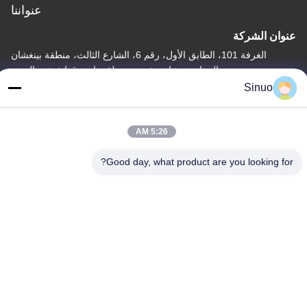
عنواننا
عنوان الشركة
الغرفة 101، الطابق الأول، رقم 6، الشارع الثالث، منطقة بينغشان
الصناعية، شارع شيبي، منطقة بانيو، قوانغتشو، الصين
Sinuo
عنوان المصنع
الغرفة 101، الطابق الأول، رقم 6، الشارع الثالث، منطقة بينغشان
الصناعية، شارع شيبي، منطقة بانيو، قوانغتشو، الصين
5:26 AM
هاتف
Good day, what product are you looking for?
+86--13527656435
الصين جودة جيدة معدات اختبار المركبات الكهربائية المورد. حقوق الطبع
والنشر © -2026 Sinuo Testing Equipment Co. , Limited جميع
الحقوق محفوظة
سياسة الخصوصية
|
خريطة الموقع