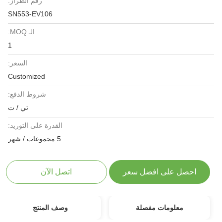
رقم الطراز:
SN553-EV106
الـ MOQ:
1
السعر:
Customized
شروط الدفع:
تي / ت
القدرة على التوريد:
5 مجموعات / شهر
احصل على افضل سعر
اتصل الآن
معلومات مفصلة
وصف المنتج