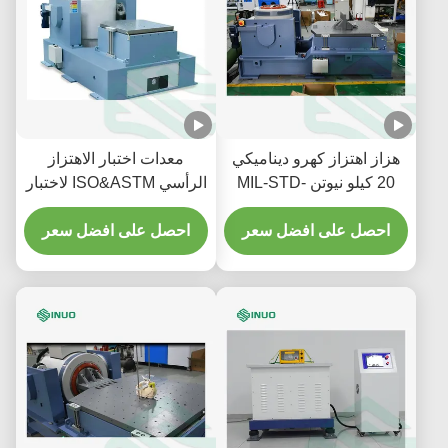
هزاز اهتزاز كهرو ديناميكي
معدات اختبار الاهتزاز
20 كيلو نيوتن MIL-STD-
الرأسي ISO&ASTM لاختبار
810G للاختبار البيئي
المكونات
احصل على افضل سعر
احصل على افضل سعر