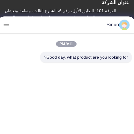
عنوان الشركة
الغرفة 101، الطابق الأول، رقم 6، الشارع الثالث، منطقة بينغشان
الصناعية، شارع شيبي، منطقة بانيو، قوانغتشو، الصين
Sinuo
عنوان المصنع
الغرفة 101، الطابق الأول، رقم 6، الشارع الثالث، منطقة بينغشان
الصناعية، شارع شيبي، منطقة بانيو، قوانغتشو، الصين
9:11 PM
هاتف
Good day, what product are you looking for?
+86--13527656435
الصين جودة جيدة معدات اختبار المركبات الكهربائية المورد. حقوق الطبع
والنشر © -2026 Sinuo Testing Equipment Co. , Limited جميع
الحقوق محفوظة
سياسة الخصوصية
|
خريطة الموقع