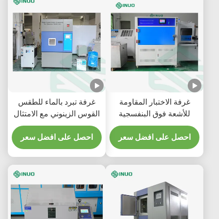
غرفة الاختبار المقاومة
غرفة تبرد بالماء للطقس
للأشعة فوق البنفسجية
القوس الزينوني مع الامتثال
للشيخوخة المتسارعة للمواد
لـ ISO 4892 ومساحة
ASTM G154
احصل على افضل سعر
احصل على افضل سعر
التعرض 6500 سم2 لاختبار
البيئة