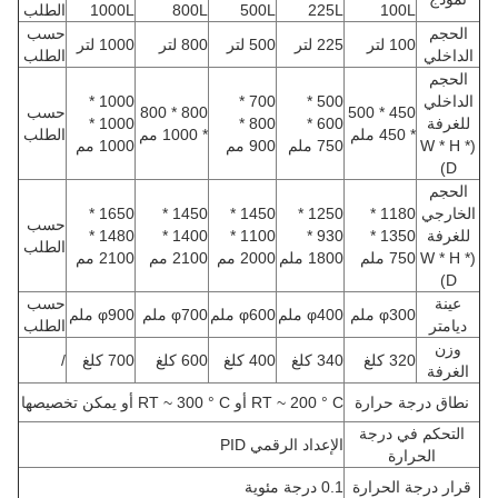
100L
225L
500L
800L
1000L
الطلب
الحجم
حسب
100 لتر
225 لتر
500 لتر
800 لتر
1000 لتر
الداخلي
الطلب
الحجم
الداخلي
500 *
700 *
1000 *
450 * 500
800 * 800
حسب
للغرفة
600 *
800 *
1000 *
* 450 ملم
* 1000 مم
الطلب
(W * H *
750 ملم
900 مم
1000 مم
D)
الحجم
الخارجي
1180 *
1250 *
1450 *
1450 *
1650 *
حسب
للغرفة
1350 *
930 *
1100 *
1400 *
1480 *
الطلب
(W * H *
750 ملم
1800 ملم
2000 مم
2100 مم
2100 مم
D)
عينة
حسب
φ300 ملم
φ400 ملم
φ600 ملم
φ700 ملم
φ900 ملم
ديامتر
الطلب
وزن
320 كلغ
340 كلغ
400 كلغ
600 كلغ
700 كلغ
/
الغرفة
نطاق درجة حرارة
RT ~ 200 ° C أو RT ~ 300 ° C أو يمكن تخصيصها
التحكم في درجة
الإعداد الرقمي PID
الحرارة
قرار درجة الحرارة
0.1 درجة مئوية