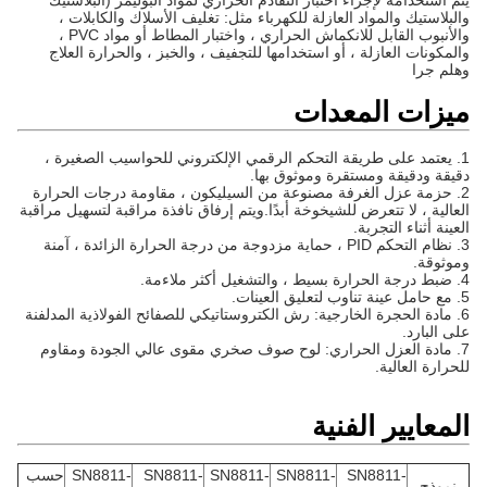
يتم استخدامه لإجراء اختبار التقادم الحراري لمواد البوليمر (البلاستيك
والبلاستيك والمواد العازلة للكهرباء مثل: تغليف الأسلاك والكابلات ،
والأنبوب القابل للانكماش الحراري ، واختبار المطاط أو مواد PVC ،
والمكونات العازلة ، أو استخدامها للتجفيف ، والخبز ، والحرارة العلاج
وهلم جرا
ميزات المعدات
1. يعتمد على طريقة التحكم الرقمي الإلكتروني للحواسيب الصغيرة ،
دقيقة ودقيقة ومستقرة وموثوق بها.
2. حزمة عزل الغرفة مصنوعة من السيليكون ، مقاومة درجات الحرارة
العالية ، لا تتعرض للشيخوخة أبدًا.ويتم إرفاق نافذة مراقبة لتسهيل مراقبة
العينة أثناء التجربة.
3. نظام التحكم PID ، حماية مزدوجة من درجة الحرارة الزائدة ، آمنة
وموثوقة.
4. ضبط درجة الحرارة بسيط ، والتشغيل أكثر ملاءمة.
5. مع حامل عينة تناوب لتعليق العينات.
6. مادة الحجرة الخارجية: رش الكتروستاتيكي للصفائح الفولاذية المدلفنة
على البارد.
7. مادة العزل الحراري: لوح صوف صخري مقوى عالي الجودة ومقاوم
للحرارة العالية.
المعايير الفنية
SN8811-
SN8811-
SN8811-
SN8811-
SN8811-
حسب
نموذج